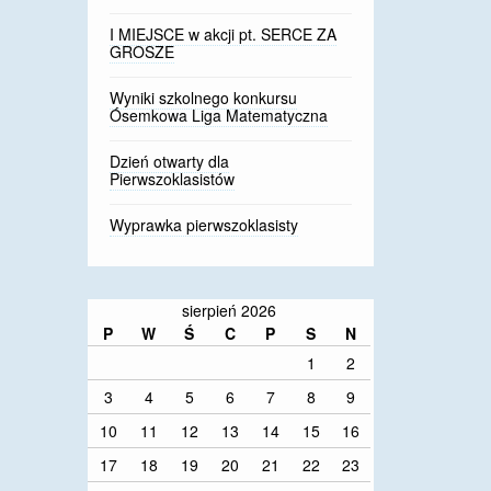
I MIEJSCE w akcji pt. SERCE ZA
GROSZE
Wyniki szkolnego konkursu
Ósemkowa Liga Matematyczna
Dzień otwarty dla
Pierwszoklasistów
Wyprawka pierwszoklasisty
sierpień 2026
P
W
Ś
C
P
S
N
1
2
3
4
5
6
7
8
9
10
11
12
13
14
15
16
17
18
19
20
21
22
23