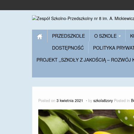
PRZEDSZKOLE
O SZKOLE
K
DOSTĘPNOŚĆ
POLITYKA PRYWA
PROJEKT ,,SZKOŁY Z JAKOŚCIĄ – ROZWÓJ
Posted on
3 kwietnia 2021
by
szkola8zory
Posted in
B