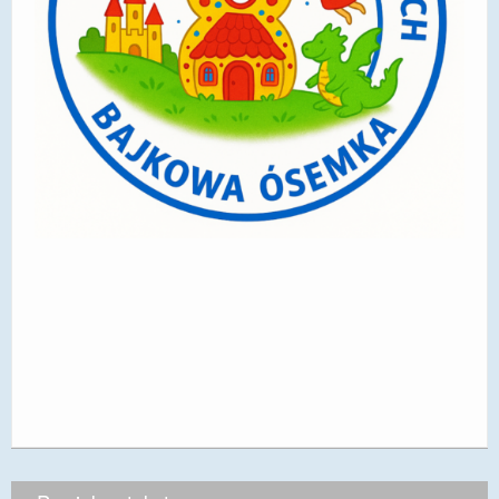
DOSTĘPNOŚĆ
POLITYKA PRYWATNOŚCI
RODO
EGZAMIN ÓSMOKLASISTY
STANDARDY OCHRONY MAŁOLETNICH
PROJEKT ,,SZKOŁY Z JAKOŚCIĄ – ROZWÓJ
KSZTAŁCENIA OGÓLNEGO NA TERENIE MIASTA
ŻORY”
REKRUTACJA 2026/2027
mLegitymacja