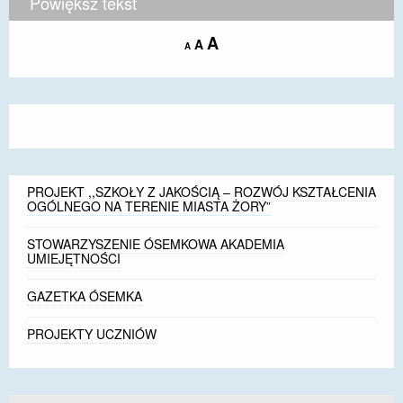
Powiększ tekst
Increase
A
Reset
A
Decrease
A
font
font
font
size.
size.
size.
PROJEKT ,,SZKOŁY Z JAKOŚCIĄ – ROZWÓJ KSZTAŁCENIA
OGÓLNEGO NA TERENIE MIASTA ŻORY”
STOWARZYSZENIE ÓSEMKOWA AKADEMIA
UMIEJĘTNOŚCI
GAZETKA ÓSEMKA
PROJEKTY UCZNIÓW