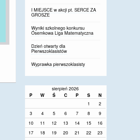
I MIEJSCE w akcji pt. SERCE ZA
GROSZE
Wyniki szkolnego konkursu
Ósemkowa Liga Matematyczna
Dzień otwarty dla
Pierwszoklasistów
Wyprawka pierwszoklasisty
sierpień 2026
P
W
Ś
C
P
S
N
1
2
3
4
5
6
7
8
9
10
11
12
13
14
15
16
17
18
19
20
21
22
23