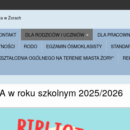
ONTAKT
DLA RODZICÓW I UCZNIÓW
DLA PRACOW
TNOŚCI
RODO
EGZAMIN ÓSMOKLASISTY
STANDA
 KSZTAŁCENIA OGÓLNEGO NA TERENIE MIASTA ŻORY”
RE
 w roku szkolnym 2025/2026