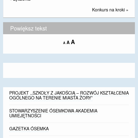
DOSTĘPNOŚĆ
Konkurs na kroki
»
POLITYKA PRYWATNOŚCI
Powiększ tekst
RODO
Increase
A
Reset
A
Decrease
A
EGZAMIN ÓSMOKLASISTY
font
font
font
size.
size.
size.
STANDARDY OCHRONY MAŁOLETNICH
PROJEKT ,,SZKOŁY Z JAKOŚCIĄ – ROZWÓJ
KSZTAŁCENIA OGÓLNEGO NA TERENIE MIASTA
ŻORY”
PROJEKT ,,SZKOŁY Z JAKOŚCIĄ – ROZWÓJ KSZTAŁCENIA
REKRUTACJA 2026/2027
OGÓLNEGO NA TERENIE MIASTA ŻORY”
mLegitymacja
STOWARZYSZENIE ÓSEMKOWA AKADEMIA
UMIEJĘTNOŚCI
GAZETKA ÓSEMKA