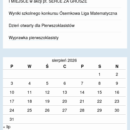
I MIEJSCE w akcji pt. SERCE ZA GROSZE
Wyniki szkolnego konkursu Ósemkowa Liga Matematyczna
Dzień otwarty dla Pierwszoklasistów
Wyprawka pierwszoklasisty
sierpień 2026
P
W
Ś
C
P
S
N
1
2
3
4
5
6
7
8
9
10
11
12
13
14
15
16
17
18
19
20
21
22
23
24
25
26
27
28
29
30
31
« lip