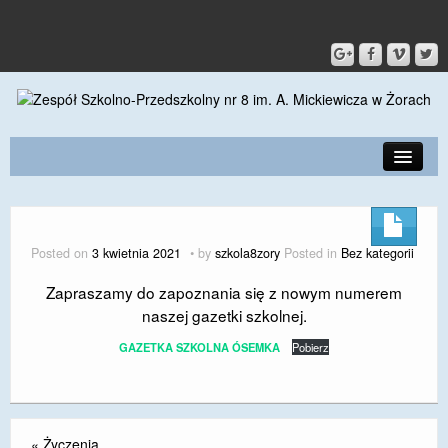
PRZEDSZKOLE
O SZKOLE
Posted on
3 kwietnia 2021
by
szkola8zory
Posted in
Bez kategorii
KONTAKT
Zapraszamy do zapoznania się z nowym numerem
naszej gazetki szkolnej.
DLA RODZICÓW I UCZNIÓW
GAZETKA SZKOLNA ÓSEMKA
Pobierz
DLA PRACOWNIKÓW
GALERIA
SPORT
«
Życzenia