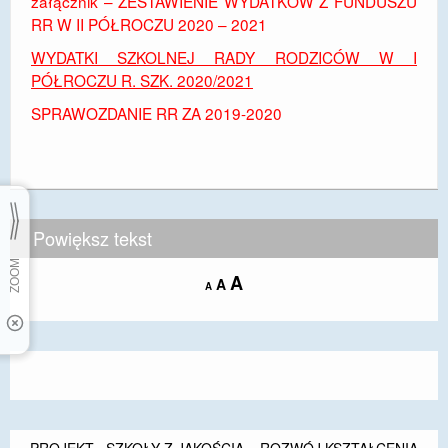
załącznik – ZESTAWIENIE WYDATKÓW Z FUNDUSZU
RR W II PÓŁROCZU 2020 – 2021
WYDATKI SZKOLNEJ RADY RODZICÓW W I
PÓŁROCZU R. SZK. 2020/2021
SPRAWOZDANIE RR ZA 2019-2020
Powiększ tekst
Increase
A
Reset
A
Decrease
A
font
font
font
size.
size.
size.