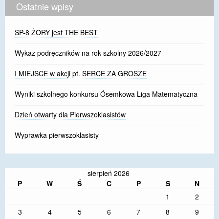
Ostatnie wpisy
SP-8 ŻORY jest THE BEST
Wykaz podręczników na rok szkolny 2026/2027
I MIEJSCE w akcji pt. SERCE ZA GROSZE
Wyniki szkolnego konkursu Ósemkowa Liga Matematyczna
Dzień otwarty dla Pierwszoklasistów
Wyprawka pierwszoklasisty
sierpień 2026
P
W
Ś
C
P
S
N
1
2
3
4
5
6
7
8
9