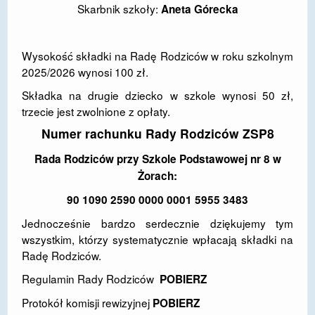
Skarbnik szkoły:
Aneta Górecka
DOSTĘPNOŚĆ
POLITYKA PRYWATNOŚCI
Wysokość składki na Radę Rodziców w roku szkolnym
2025/2026 wynosi 100 zł.
RODO
Składka na drugie dziecko w szkole wynosi 50 zł,
EGZAMIN ÓSMOKLASISTY
trzecie jest zwolnione z opłaty.
Numer rachunku Rady Rodziców ZSP8
STANDARDY OCHRONY MAŁOLETNICH
Rada Rodziców przy Szkole Podstawowej nr 8 w
PROJEKT ,,SZKOŁY Z JAKOŚCIĄ – ROZWÓJ
KSZTAŁCENIA OGÓLNEGO NA TERENIE MIASTA
Żorach:
ŻORY”
90 1090 2590 0000 0001 5955 3483
REKRUTACJA 2026/2027
Jednocześnie bardzo serdecznie dziękujemy tym
wszystkim, którzy systematycznie wpłacają składki na
mLegitymacja
Radę Rodziców.
Regulamin Rady Rodziców
POBIERZ
Protokół komisji rewizyjnej
POBIERZ