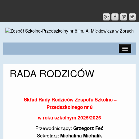
PRZEDSZKOLE
RADA RODZICÓW
O SZKOLE
KONTAKT
DLA RODZICÓW I UCZNIÓW
Skład Rady Rodziców Zespołu Szkolno –
Przedszkolnego nr 8
DLA PRACOWNIKÓW
w roku szkolnym 2025/2026
GALERIA
Przewodniczący:
Grzegorz Feć
Sekretarz:
SPORT
Michalina Michalik