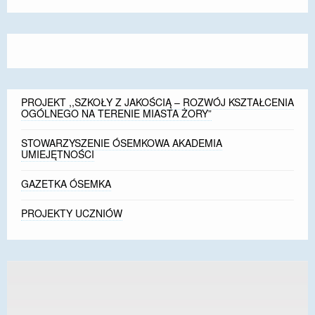
size.
size.
size.
DOSTĘPNOŚĆ
POLITYKA PRYWATNOŚCI
RODO
PROJEKT ,,SZKOŁY Z JAKOŚCIĄ – ROZWÓJ KSZTAŁCENIA
EGZAMIN ÓSMOKLASISTY
OGÓLNEGO NA TERENIE MIASTA ŻORY”
STANDARDY OCHRONY MAŁOLETNICH
STOWARZYSZENIE ÓSEMKOWA AKADEMIA
UMIEJĘTNOŚCI
PROJEKT ,,SZKOŁY Z JAKOŚCIĄ – ROZWÓJ
KSZTAŁCENIA OGÓLNEGO NA TERENIE MIASTA
GAZETKA ÓSEMKA
ŻORY”
PROJEKTY UCZNIÓW
REKRUTACJA 2026/2027
mLegitymacja