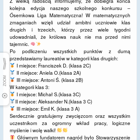
Z wielką radością informujemy, że dobiegła końca
kolejna edycja naszego szkolnego konkursu –
Ósemkowa Liga Matematyczna! W matematycznych
zmaganiach wzięli udział ambitni uczniowie klas
drugich i trzecich, którzy przez wiele tygodni
udowadniali, że królowa nauk nie ma przed nimi
tajemnic.
​Po podliczeniu wszystkich punktów z dumą
przedstawiamy laureatów w kategorii klas drugich:
I miejsce: Franciszek D. (klasa 2C)
II miejsce: Aniela O.(klasa 2A)
III miejsce: Antoni Ś. (klasa 2B)
W kategorii klas 3:
I miejsce: Michał S.(klasa 3C)
II miejsce: Aleksander N.(klasa 3 C)
III miejsce: Emil K. (klasa 3 A)
​Serdecznie gratulujemy zwycięzcom oraz wszystkim
uczestnikom za ogromny wkład pracy, logiczne
myślenie i wolę walki!
​Głównym fundatorem nagród było Stowarzyszenie