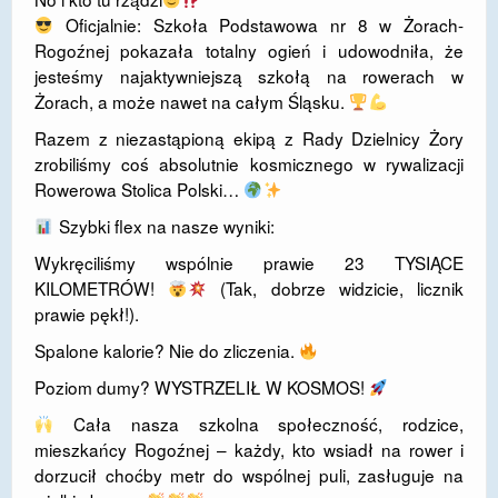
Oficjalnie: Szkoła Podstawowa nr 8 w Żorach-
DOSTĘPNOŚĆ
Rogoźnej pokazała totalny ogień i udowodniła, że
jesteśmy najaktywniejszą szkołą na rowerach w
POLITYKA PRYWATNOŚCI
Żorach, a może nawet na całym Śląsku.
RODO
​Razem z niezastąpioną ekipą z Rady Dzielnicy Żory
zrobiliśmy coś absolutnie kosmicznego w rywalizacji
EGZAMIN ÓSMOKLASISTY
Rowerowa Stolica Polski…
STANDARDY OCHRONY MAŁOLETNICH
Szybki flex na nasze wyniki:
PROJEKT ,,SZKOŁY Z JAKOŚCIĄ – ROZWÓJ
​Wykręciliśmy wspólnie prawie 23 TYSIĄCE
KSZTAŁCENIA OGÓLNEGO NA TERENIE MIASTA
KILOMETRÓW!
(Tak, dobrze widzicie, licznik
ŻORY”
prawie pękł!).
REKRUTACJA 2026/2027
​Spalone kalorie? Nie do zliczenia.
​Poziom dumy? WYSTRZELIŁ W KOSMOS!
mLegitymacja
Cała nasza szkolna społeczność, rodzice,
mieszkańcy Rogoźnej – każdy, kto wsiadł na rower i
dorzucił choćby metr do wspólnej puli, zasługuje na