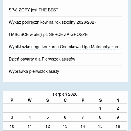
SP-8 ŻORY jest THE BEST
Wykaz podręczników na rok szkolny 2026/2027
I MIEJSCE w akcji pt. SERCE ZA GROSZE
Wyniki szkolnego konkursu Ósemkowa Liga Matematyczna
Dzień otwarty dla Pierwszoklasistów
Wyprawka pierwszoklasisty
sierpień 2026
P
W
Ś
C
P
S
N
1
2
3
4
5
6
7
8
9
10
11
12
13
14
15
16