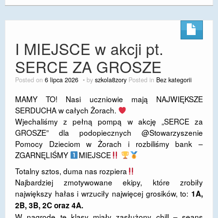
I MIEJSCE w akcji pt.
SERCE ZA GROSZE
Posted on
6 lipca 2026
by
szkola8zory
Posted in
Bez kategorii
MAMY TO! Nasi uczniowie mają NAJWIĘKSZE
SERDUCHA w całych Żorach.
​Wjechaliśmy z pełną pompą w akcję „SERCE za
GROSZE” dla podopiecznych @Stowarzyszenie
Pomocy Dzieciom w Żorach i rozbiliśmy bank –
ZGARNĘLIŚMY
MIEJSCE
Totalny sztos, duma nas rozpiera
​Najbardziej zmotywowane ekipy, które zrobiły
największy hałas i wrzuciły najwięcej grosików, to:
1A,
2B, 3B, 2C oraz 4A.
​W nagrodę te klasy miały zasłużony chill – seans