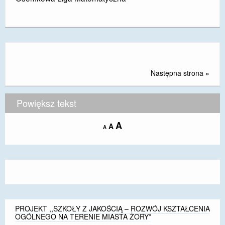
Następna strona »
Powiększ tekst
Increase
A
Reset
A
Decrease
A
font
font
font
size.
size.
size.
PROJEKT ,,SZKOŁY Z JAKOŚCIĄ – ROZWÓJ KSZTAŁCENIA
OGÓLNEGO NA TERENIE MIASTA ŻORY”