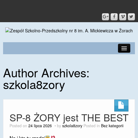
PRZEDSZKOLE
Author Archives:
O SZKOLE
szkola8zory
KONTAKT
DLA RODZICÓW I UCZNIÓW
DLA PRACOWNIKÓW
SP-8 ŻORY jest THE BEST
GALERIA
Posted on
24 lipca 2026
by
szkola8zory
Posted in
Bez kategorii
SPORT
​No i kto tu rządzi