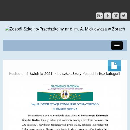
PRZEDSZKOLE
O SZKOLE
Posted on
1 kwietnia 2021
by
szkola8zory
Posted in
Bez kategorii
KONTAKT
DLA RODZICÓW I UCZNIÓW
DLA PRACOWNIKÓW
GALERIA
SPORT