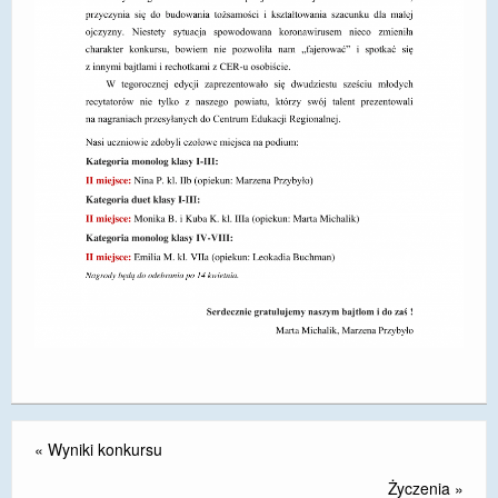
DOSTĘPNOŚĆ
POLITYKA PRYWATNOŚCI
RODO
EGZAMIN ÓSMOKLASISTY
STANDARDY OCHRONY MAŁOLETNICH
PROJEKT ,,SZKOŁY Z JAKOŚCIĄ – ROZWÓJ
KSZTAŁCENIA OGÓLNEGO NA TERENIE MIASTA
ŻORY”
REKRUTACJA 2026/2027
mLegitymacja
«
Wyniki konkursu
Życzenia
»