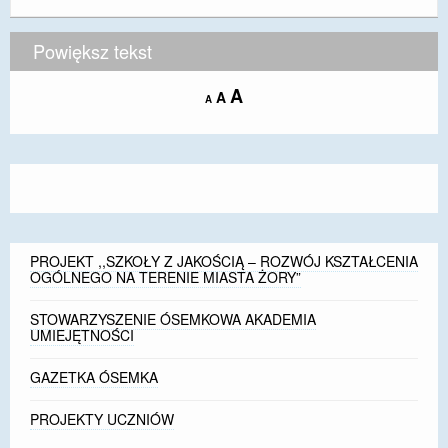
Powiększ tekst
Increase
A
Reset
A
Decrease
A
font
font
font
size.
size.
size.
PROJEKT ,,SZKOŁY Z JAKOŚCIĄ – ROZWÓJ KSZTAŁCENIA
OGÓLNEGO NA TERENIE MIASTA ŻORY”
STOWARZYSZENIE ÓSEMKOWA AKADEMIA
UMIEJĘTNOŚCI
GAZETKA ÓSEMKA
PROJEKTY UCZNIÓW