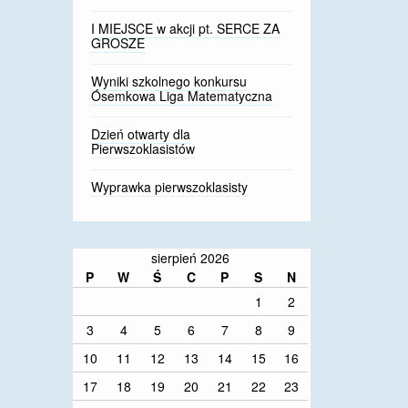
I MIEJSCE w akcji pt. SERCE ZA
GROSZE
Wyniki szkolnego konkursu
Ósemkowa Liga Matematyczna
Dzień otwarty dla
Pierwszoklasistów
Wyprawka pierwszoklasisty
sierpień 2026
P
W
Ś
C
P
S
N
1
2
3
4
5
6
7
8
9
10
11
12
13
14
15
16
17
18
19
20
21
22
23