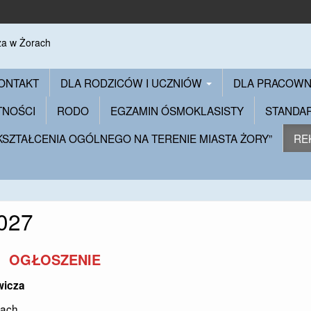
ONTAKT
DLA RODZICÓW I UCZNIÓW
DLA PRACOW
TNOŚCI
RODO
EGZAMIN ÓSMOKLASISTY
STANDA
 KSZTAŁCENIA OGÓLNEGO NA TERENIE MIASTA ŻORY”
RE
027
OGŁOSZENIE
wicza
rach