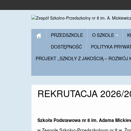
PRZEDSZKOLE
O SZKOLE
K
DOSTĘPNOŚĆ
POLITYKA PRYWA
PROJEKT ,,SZKOŁY Z JAKOŚCIĄ – ROZWÓJ
REKRUTACJA 2026/2
Szkoła Podstawowa nr 8 im. Adama Mickie
w Zespole Szkolno-Przedszkolnym nr 8 w Żo