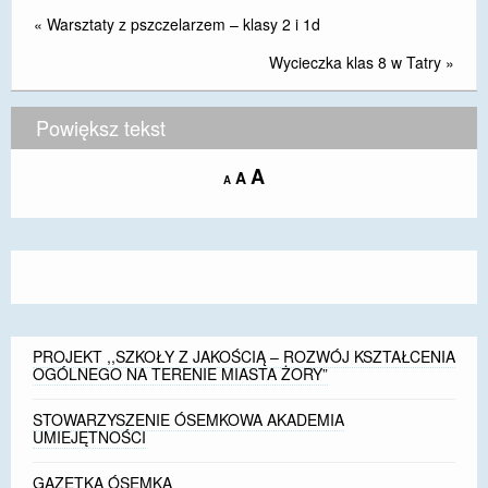
«
Warsztaty z pszczelarzem – klasy 2 i 1d
Wycieczka klas 8 w Tatry
»
Powiększ tekst
Increase
A
Reset
A
Decrease
A
font
font
font
size.
size.
size.
PROJEKT ,,SZKOŁY Z JAKOŚCIĄ – ROZWÓJ KSZTAŁCENIA
OGÓLNEGO NA TERENIE MIASTA ŻORY”
STOWARZYSZENIE ÓSEMKOWA AKADEMIA
UMIEJĘTNOŚCI
GAZETKA ÓSEMKA