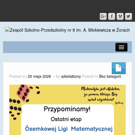
PRZEDSZKOLE
O SZKOLE
Posted on
25 maja 2026
by
szkola8zory
Posted in
Bez kategorii
KONTAKT
DLA RODZICÓW I UCZNIÓW
DLA PRACOWNIKÓW
GALERIA
SPORT