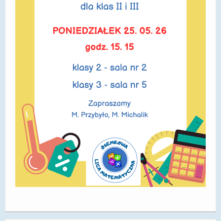
DOSTĘPNOŚĆ
POLITYKA PRYWATNOŚCI
RODO
EGZAMIN ÓSMOKLASISTY
STANDARDY OCHRONY MAŁOLETNICH
PROJEKT ,,SZKOŁY Z JAKOŚCIĄ – ROZWÓJ
KSZTAŁCENIA OGÓLNEGO NA TERENIE MIASTA
ŻORY”
REKRUTACJA 2026/2027
mLegitymacja