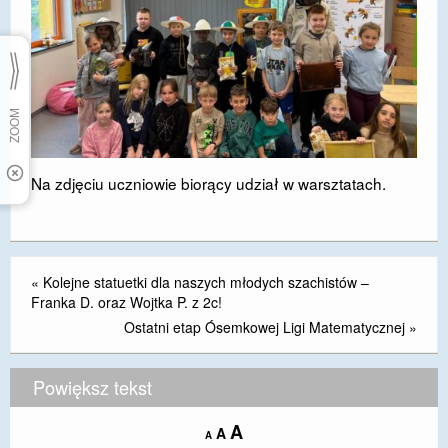
Na zdjęciu uczniowie biorący udział w warsztatach.
«
Kolejne statuetki dla naszych młodych szachistów –
Franka D. oraz Wojtka P. z 2c!
Ostatni etap Ósemkowej Ligi Matematycznej
»
Powiększ tekst
Increase
A
Reset
A
Decrease
A