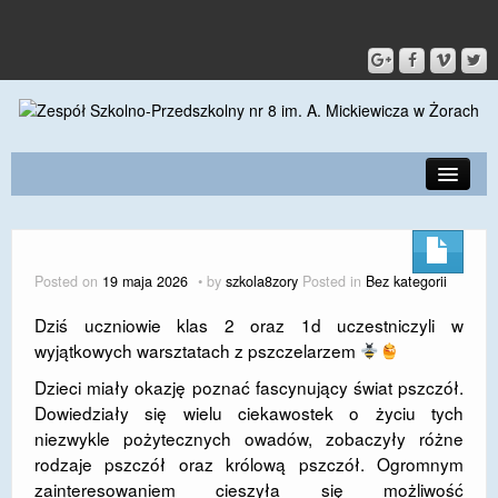
PRZEDSZKOLE
O SZKOLE
Posted on
19 maja 2026
by
szkola8zory
Posted in
Bez kategorii
KONTAKT
Dziś uczniowie klas 2 oraz 1d uczestniczyli w
wyjątkowych warsztatach z pszczelarzem
DLA RODZICÓW I UCZNIÓW
Dzieci miały okazję poznać fascynujący świat pszczół.
DLA PRACOWNIKÓW
Dowiedziały się wielu ciekawostek o życiu tych
niezwykle pożytecznych owadów, zobaczyły różne
GALERIA
rodzaje pszczół oraz królową pszczół. Ogromnym
SPORT
zainteresowaniem cieszyła się możliwość