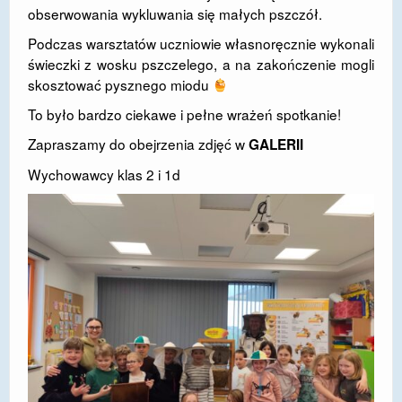
obserwowania wykluwania się małych pszczół.
DOSTĘPNOŚĆ
Podczas warsztatów uczniowie własnoręcznie wykonali
POLITYKA PRYWATNOŚCI
świeczki z wosku pszczelego, a na zakończenie mogli
skosztować pysznego miodu
RODO
To było bardzo ciekawe i pełne wrażeń spotkanie!
EGZAMIN ÓSMOKLASISTY
Zapraszamy do obejrzenia zdjęć w
GALERII
STANDARDY OCHRONY MAŁOLETNICH
Wychowawcy klas 2 i 1d
PROJEKT ,,SZKOŁY Z JAKOŚCIĄ – ROZWÓJ
KSZTAŁCENIA OGÓLNEGO NA TERENIE MIASTA
ŻORY”
REKRUTACJA 2026/2027
mLegitymacja