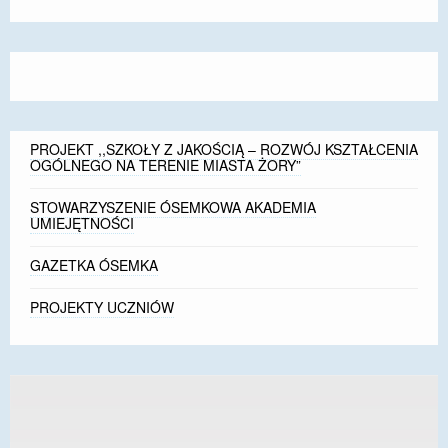
font
font
font
size.
size.
size.
PROJEKT ,,SZKOŁY Z JAKOŚCIĄ – ROZWÓJ KSZTAŁCENIA
OGÓLNEGO NA TERENIE MIASTA ŻORY”
STOWARZYSZENIE ÓSEMKOWA AKADEMIA
UMIEJĘTNOŚCI
GAZETKA ÓSEMKA
PROJEKTY UCZNIÓW