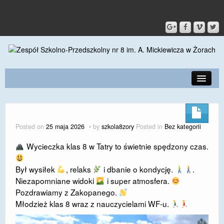
PRZEDSZKOLE
O SZKOLE
Posted on
25 maja 2026
by
szkola8zory
Posted in
Bez kategorii
KONTAKT
Wycieczka klas 8 w Tatry to świetnie spędzony czas.
DLA RODZICÓW I UCZNIÓW
Był wysiłek
, relaks
i dbanie o kondycję.
.
DLA PRACOWNIKÓW
Niezapomniane widoki
i super atmosfera.
Pozdrawiamy z Zakopanego.
GALERIA
Młodzież klas 8 wraz z nauczycielami WF-u.
SPORT