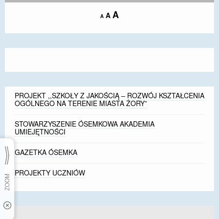
Increase
A
Reset
A
Decrease
A
font
font
font
size.
size.
size.
PROJEKT ,,SZKOŁY Z JAKOŚCIĄ – ROZWÓJ KSZTAŁCENIA
OGÓLNEGO NA TERENIE MIASTA ŻORY”
STOWARZYSZENIE ÓSEMKOWA AKADEMIA
UMIEJĘTNOŚCI
GAZETKA ÓSEMKA
PROJEKTY UCZNIÓW