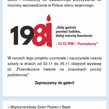
rocznicy wprowadzenia w Polsce stanu wojennego.
DOSTĘPNOŚĆ
POLITYKA PRYWATNOŚCI
RODO
EGZAMIN ÓSMOKLASISTY
STANDARDY OCHRONY MAŁOLETNICH
PROJEKT ,,SZKOŁY Z JAKOŚCIĄ – ROZWÓJ
W ramach tego projektu uczniowie i nauczyciele naszej
KSZTAŁCENIA OGÓLNEGO NA TERENIE MIASTA
szkoły w dniach od 02.11 do 05.11 obejrzeli wystawę
ŻORY”
pt: „Przemilczane historie na znaczkach poczty
podziemnej”.
REKRUTACJA 2026/2027
Zapraszamy do galerii
mLegitymacja
«
Międzynarodowy Dzień Postaci z Bajek