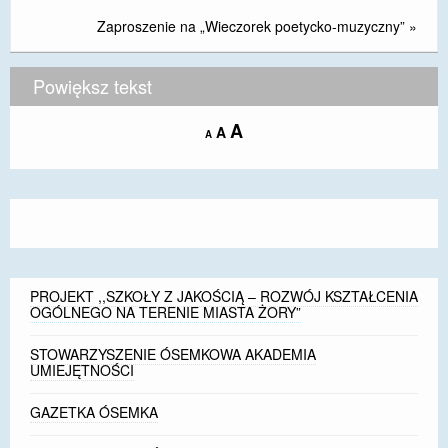
Zaproszenie na „Wieczorek poetycko-muzyczny”
»
Powiększ tekst
Increase
A
Reset
A
Decrease
A
font
font
font
size.
size.
size.
PROJEKT ,,SZKOŁY Z JAKOŚCIĄ – ROZWÓJ KSZTAŁCENIA
OGÓLNEGO NA TERENIE MIASTA ŻORY”
STOWARZYSZENIE ÓSEMKOWA AKADEMIA
UMIEJĘTNOŚCI
GAZETKA ÓSEMKA