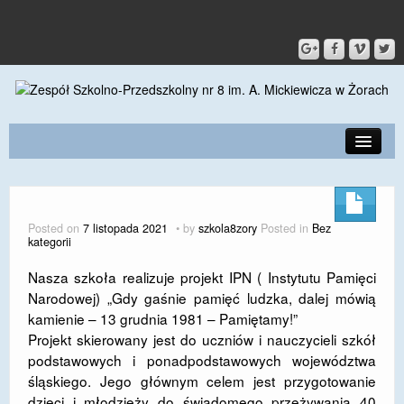
PRZEDSZKOLE
O SZKOLE
Posted on
7 listopada 2021
by
szkola8zory
Posted in
Bez
kategorii
KONTAKT
Nasza szkoła realizuje projekt IPN ( Instytutu Pamięci
DLA RODZICÓW I UCZNIÓW
Narodowej) „Gdy gaśnie pamięć ludzka, dalej mówią
kamienie – 13 grudnia 1981 – Pamiętamy!”
DLA PRACOWNIKÓW
Projekt skierowany jest do uczniów i nauczycieli szkół
GALERIA
podstawowych i ponadpodstawowych województwa
śląskiego. Jego głównym celem jest przygotowanie
SPORT
dzieci i młodzieży do świadomego przeżywania 40