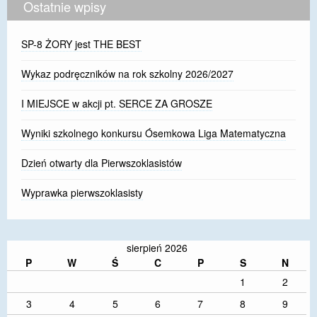
Ostatnie wpisy
SP-8 ŻORY jest THE BEST
Wykaz podręczników na rok szkolny 2026/2027
I MIEJSCE w akcji pt. SERCE ZA GROSZE
Wyniki szkolnego konkursu Ósemkowa Liga Matematyczna
Dzień otwarty dla Pierwszoklasistów
Wyprawka pierwszoklasisty
sierpień 2026
P
W
Ś
C
P
S
N
1
2
3
4
5
6
7
8
9