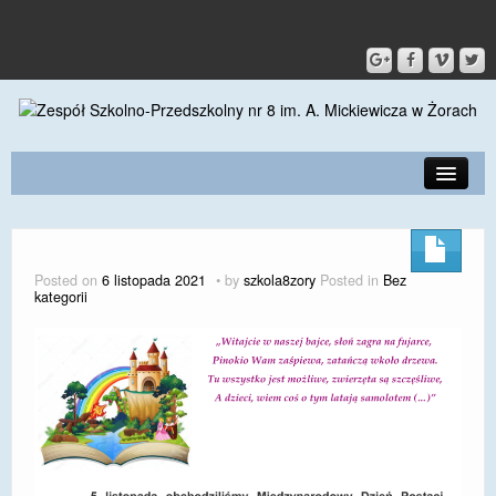
PRZEDSZKOLE
O SZKOLE
Posted on
6 listopada 2021
by
szkola8zory
Posted in
Bez
kategorii
KONTAKT
DLA RODZICÓW I UCZNIÓW
DLA PRACOWNIKÓW
GALERIA
SPORT