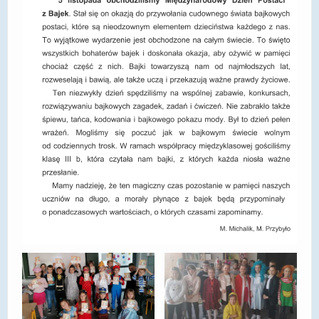
DOSTĘPNOŚĆ
POLITYKA PRYWATNOŚCI
RODO
EGZAMIN ÓSMOKLASISTY
STANDARDY OCHRONY MAŁOLETNICH
PROJEKT ,,SZKOŁY Z JAKOŚCIĄ – ROZWÓJ
KSZTAŁCENIA OGÓLNEGO NA TERENIE MIASTA
ŻORY”
REKRUTACJA 2026/2027
mLegitymacja