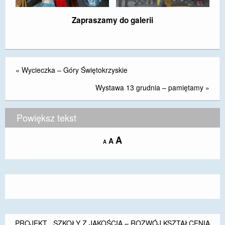
Zapraszamy do galerii
«
Wycieczka – Góry Świętokrzyskie
Wystawa 13 grudnia – pamiętamy
»
Powiększ tekst
Increase
A
Reset
A
Decrease
A
font
font
font
size.
size.
size.
PROJEKT ,,SZKOŁY Z JAKOŚCIĄ – ROZWÓJ KSZTAŁCENIA