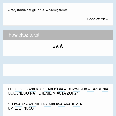
«
Wystawa 13 grudnia – pamiętamy
CodeWeek
»
Powiększ tekst
Increase
A
Reset
A
Decrease
A
font
font
font
size.
size.
size.
PROJEKT ,,SZKOŁY Z JAKOŚCIĄ – ROZWÓJ KSZTAŁCENIA
OGÓLNEGO NA TERENIE MIASTA ŻORY”
STOWARZYSZENIE ÓSEMKOWA AKADEMIA
UMIEJĘTNOŚCI