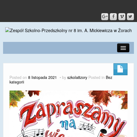
PRZEDSZKOLE
O SZKOLE
Posted on
8 listopada 2021
by
szkola8zory
Posted in
Bez
kategorii
KONTAKT
DLA RODZICÓW I UCZNIÓW
DLA PRACOWNIKÓW
GALERIA
SPORT