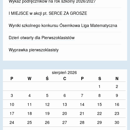
Wykaz podręczników na rok szkolny 2026/2027
I MIEJSCE w akcji pt. SERCE ZA GROSZE
Wyniki szkolnego konkursu Ósemkowa Liga Matematyczna
Dzień otwarty dla Pierwszoklasistów
Wyprawka pierwszoklasisty
sierpień 2026
P
W
Ś
C
P
S
N
1
2
3
4
5
6
7
8
9
10
11
12
13
14
15
16
17
18
19
20
21
22
23
24
25
26
27
28
29
30