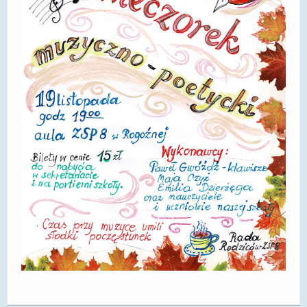
DOSTĘPNOŚĆ
POLITYKA PRYWATNOŚCI
RODO
EGZAMIN ÓSMOKLASISTY
STANDARDY OCHRONY MAŁOLETNICH
PROJEKT ,,SZKOŁY Z JAKOŚCIĄ – ROZWÓJ
KSZTAŁCENIA OGÓLNEGO NA TERENIE MIASTA
ŻORY”
REKRUTACJA 2026/2027
mLegitymacja