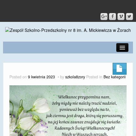
PRZEDSZKOLE
O SZKOLE
Posted on
9 kwietnia 2023
by
szkola8zory
Posted in
Bez kategorii
KONTAKT
DLA RODZICÓW I UCZNIÓW
DLA PRACOWNIKÓW
GALERIA
SPORT