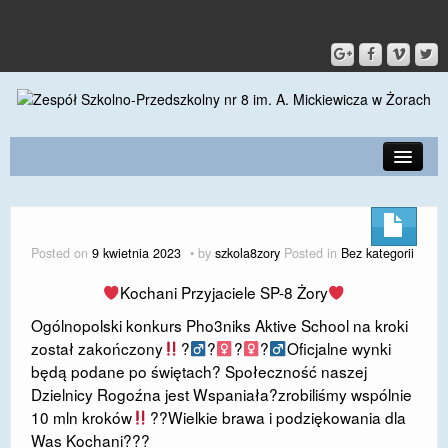
PRZEDSZKOLE
O SZKOLE
Posted on
9 kwietnia 2023
by
szkola8zory
Posted in
Bez kategorii
KONTAKT
Kochani Przyjaciele SP-8 Żory
DLA RODZICÓW I UCZNIÓW
Ogólnopolski konkurs Pho3niks Aktive School na kroki
został zakończony
?‍
?‍
?‍
?‍
Oficjalne wynki
DLA PRACOWNIKÓW
będą podane po świętach? Społeczność naszej
Dzielnicy Rogoźna jest Wspaniała?zrobiliśmy wspólnie
GALERIA
10 mln kroków
??Wielkie brawa i podziękowania dla
SPORT
Was Kochani???