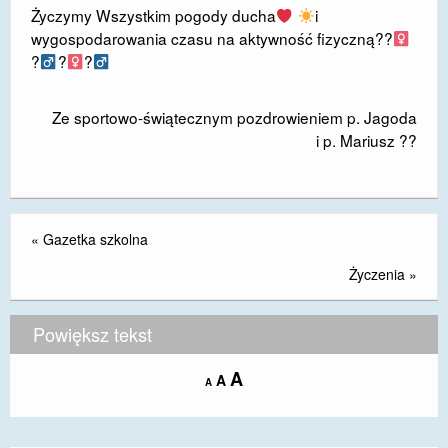
Życzymy Wszystkim pogody ducha
i
DOSTĘPNOŚĆ
wygospodarowania czasu na aktywność fizyczną??‍
?‍
?‍
?‍
POLITYKA PRYWATNOŚCI
RODO
Ze sportowo-świątecznym pozdrowieniem p. Jagoda
i p. Mariusz ??
EGZAMIN ÓSMOKLASISTY
STANDARDY OCHRONY MAŁOLETNICH
PROJEKT ,,SZKOŁY Z JAKOŚCIĄ – ROZWÓJ
«
Gazetka szkolna
KSZTAŁCENIA OGÓLNEGO NA TERENIE MIASTA
ŻORY”
Życzenia
»
REKRUTACJA 2026/2027
Powiększ tekst
mLegitymacja
Increase
A
Reset
A
Decrease
A
font
font
font
size.
size.
size.