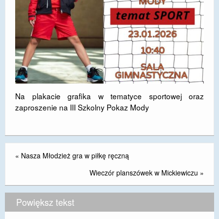
DOSTĘPNOŚĆ
POLITYKA PRYWATNOŚCI
RODO
EGZAMIN ÓSMOKLASISTY
STANDARDY OCHRONY MAŁOLETNICH
Na plakacie grafika w tematyce sportowej oraz
zaproszenie na III Szkolny Pokaz Mody
PROJEKT ,,SZKOŁY Z JAKOŚCIĄ – ROZWÓJ
KSZTAŁCENIA OGÓLNEGO NA TERENIE MIASTA
ŻORY”
REKRUTACJA 2026/2027
«
Nasza Młodzież gra w piłkę ręczną
mLegitymacja
Wieczór planszówek w Mickiewiczu
»
Powiększ tekst