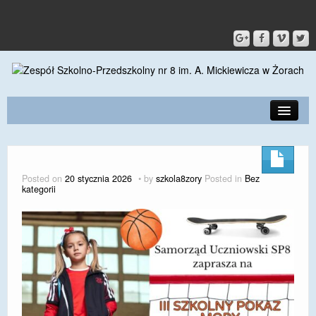
PRZEDSZKOLE
O SZKOLE
Posted on
20 stycznia 2026
by
szkola8zory
Posted in
Bez
kategorii
KONTAKT
DLA RODZICÓW I UCZNIÓW
DLA PRACOWNIKÓW
GALERIA
SPORT