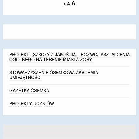
Increase
A
Reset
A
Decrease
A
font
font
font
size.
size.
size.
PROJEKT ,,SZKOŁY Z JAKOŚCIĄ – ROZWÓJ KSZTAŁCENIA
OGÓLNEGO NA TERENIE MIASTA ŻORY”
STOWARZYSZENIE ÓSEMKOWA AKADEMIA
UMIEJĘTNOŚCI
GAZETKA ÓSEMKA
PROJEKTY UCZNIÓW