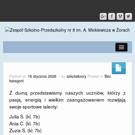
PRZEDSZKOLE
O SZKOLE
Posted on
16 stycznia 2026
by
szkola8zory
Posted in
Bez
kategorii
KONTAKT
Z dumą przedstawiamy naszych uczniów, którzy z
DLA RODZICÓW I UCZNIÓW
pasją, energią i wielkim zaangażowaniem rozwijają
swoje sportowe talenty:
DLA PRACOWNIKÓW
Julia S. (kl. 7b)
GALERIA
Ania C. (kl. 7b)
Zuzia S. (kl. 7b)
SPORT