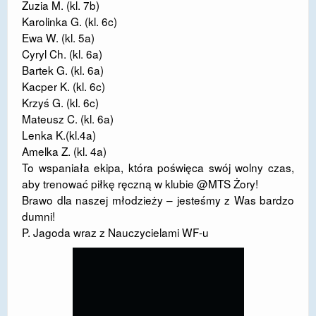
Zuzia M. (kl. 7b)
DOSTĘPNOŚĆ
Karolinka G. (kl. 6c)
Ewa W. (kl. 5a)
POLITYKA PRYWATNOŚCI
Cyryl Ch. (kl. 6a)
Bartek G. (kl. 6a)
RODO
Kacper K. (kl. 6c)
Krzyś G. (kl. 6c)
EGZAMIN ÓSMOKLASISTY
Mateusz C. (kl. 6a)
STANDARDY OCHRONY MAŁOLETNICH
Lenka K.(kl.4a)
Amelka Z. (kl. 4a)
PROJEKT ,,SZKOŁY Z JAKOŚCIĄ – ROZWÓJ
To wspaniała ekipa, która poświęca swój wolny czas,
KSZTAŁCENIA OGÓLNEGO NA TERENIE MIASTA
aby trenować piłkę ręczną w klubie @MTS Żory!
ŻORY”
Brawo dla naszej młodzieży – jesteśmy z Was bardzo
dumni!
REKRUTACJA 2026/2027
P. Jagoda wraz z Nauczycielami WF-u
mLegitymacja