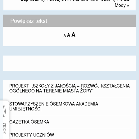
Mody
»
Powiększ tekst
Increase
A
Reset
A
Decrease
A
font
font
font
size.
size.
size.
PROJEKT ,,SZKOŁY Z JAKOŚCIĄ – ROZWÓJ KSZTAŁCENIA
OGÓLNEGO NA TERENIE MIASTA ŻORY”
STOWARZYSZENIE ÓSEMKOWA AKADEMIA
UMIEJĘTNOŚCI
GAZETKA ÓSEMKA
PROJEKTY UCZNIÓW