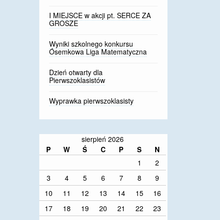
I MIEJSCE w akcji pt. SERCE ZA
GROSZE
Wyniki szkolnego konkursu
Ósemkowa Liga Matematyczna
Dzień otwarty dla
Pierwszoklasistów
Wyprawka pierwszoklasisty
sierpień 2026
P
W
Ś
C
P
S
N
1
2
3
4
5
6
7
8
9
10
11
12
13
14
15
16
17
18
19
20
21
22
23