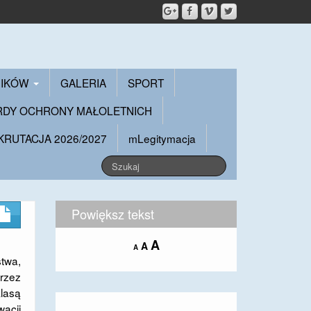
NIKÓW
GALERIA
SPORT
RDY OCHRONY MAŁOLETNICH
KRUTACJA 2026/2027
mLegitymacja
Powiększ tekst
Increase
A
Reset
A
Decrease
A
font
font
twa,
font
size.
size.
size.
rzez
klasą
acji