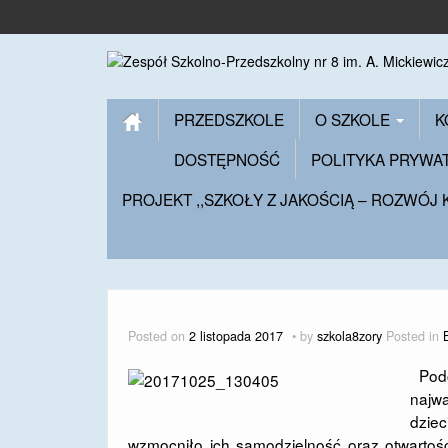
PRZEDSZKOLE
O SZKOLE
K
DOSTĘPNOŚĆ
POLITYKA PRYWA
PROJEKT ,,SZKOŁY Z JAKOŚCIĄ – ROZWÓJ
Posted on
2 listopada 2017
by
szkola8zory
Posted in
Pod
najw
dziec
wzmocniło ich samodzielność oraz otwartoś