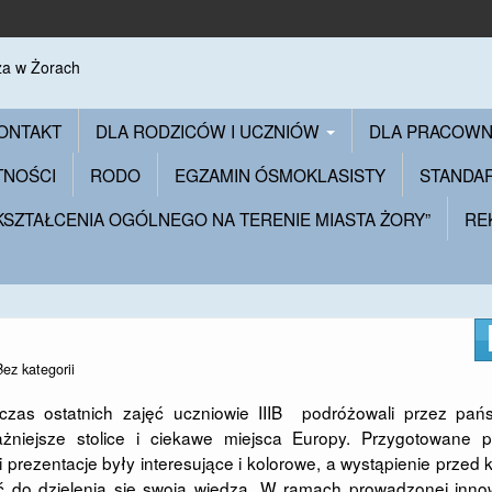
ONTAKT
DLA RODZICÓW I UCZNIÓW
DLA PRACOW
TNOŚCI
RODO
EGZAMIN ÓSMOKLASISTY
STANDA
 KSZTAŁCENIA OGÓLNEGO NA TERENIE MIASTA ŻORY”
RE
Bez kategorii
czas ostatnich zajęć uczniowie IIIB podróżowali przez pańs
ażniejsze stolice i ciekawe miejsca Europy. Przygotowane p
i prezentacje były interesujące i kolorowe, a wystąpienie przed 
ć do dzielenia się swoją wiedzą. W ramach prowadzonej innow