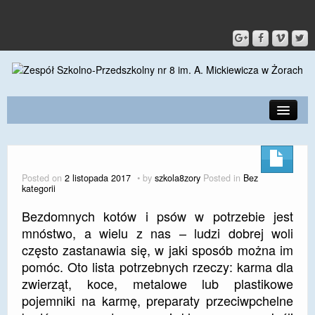
PRZEDSZKOLE
O SZKOLE
Posted on
2 listopada 2017
by
szkola8zory
Posted in
Bez
kategorii
KONTAKT
Bezdomnych kotów i psów w potrzebie jest
DLA RODZICÓW I UCZNIÓW
mnóstwo, a wielu z nas – ludzi dobrej woli
często zastanawia się, w jaki sposób można im
DLA PRACOWNIKÓW
pomóc. Oto lista potrzebnych rzeczy: karma dla
GALERIA
zwierząt, koce, metalowe lub plastikowe
pojemniki na karmę, preparaty przeciwpchelne
SPORT