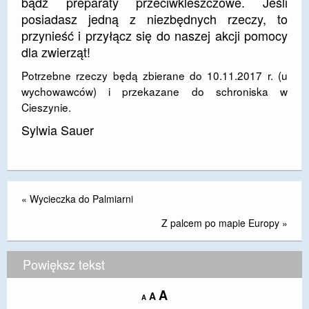
bądź preparaty przeciwkleszczowe. Jeśli
posiadasz jedną z niezbędnych rzeczy, to
DOSTĘPNOŚĆ
przynieść i przyłącz się do naszej akcji pomocy
POLITYKA PRYWATNOŚCI
dla zwierząt!
RODO
Potrzebne rzeczy będą zbierane do 10.11.2017 r. (u
wychowawców) i przekazane do schroniska w
EGZAMIN ÓSMOKLASISTY
Cieszynie.
Sylwia Sauer
STANDARDY OCHRONY MAŁOLETNICH
PROJEKT ,,SZKOŁY Z JAKOŚCIĄ – ROZWÓJ
KSZTAŁCENIA OGÓLNEGO NA TERENIE MIASTA
ŻORY”
«
Wycieczka do Palmiarni
REKRUTACJA 2026/2027
Z palcem po mapie Europy
»
mLegitymacja
Powiększ tekst
Increase
A
Reset
A
Decrease
A
font
font
font