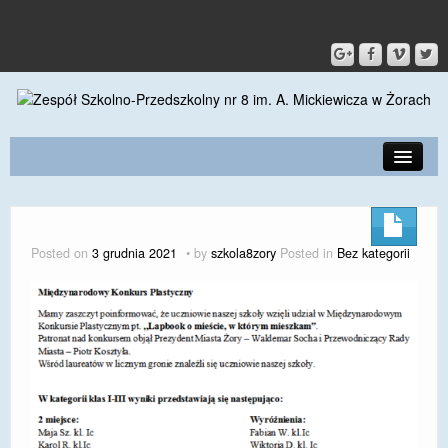
PRZEDSZKOLE
O SZKOLE
Posted on
3 grudnia 2021
by
szkola8zory
Posted in
Bez kategorii
KONTAKT
DLA RODZICÓW I UCZNIÓW
DLA PRACOWNIKÓW
GALERIA
SPORT