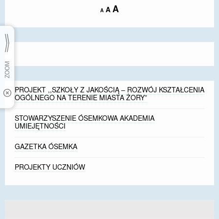
Increase
A
Reset
A
Decrease
A
font
font
font
size.
size.
size.
PROJEKT ,,SZKOŁY Z JAKOŚCIĄ – ROZWÓJ KSZTAŁCENIA
OGÓLNEGO NA TERENIE MIASTA ŻORY”
STOWARZYSZENIE ÓSEMKOWA AKADEMIA
UMIEJĘTNOŚCI
GAZETKA ÓSEMKA
PROJEKTY UCZNIÓW