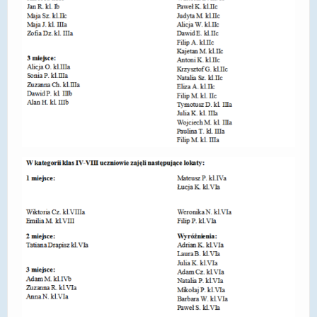
DOSTĘPNOŚĆ
POLITYKA PRYWATNOŚCI
RODO
EGZAMIN ÓSMOKLASISTY
STANDARDY OCHRONY MAŁOLETNICH
PROJEKT ,,SZKOŁY Z JAKOŚCIĄ – ROZWÓJ
KSZTAŁCENIA OGÓLNEGO NA TERENIE MIASTA
ŻORY”
REKRUTACJA 2026/2027
mLegitymacja