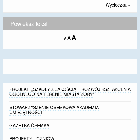
Wycieczka
»
Powiększ tekst
Increase
A
Reset
A
Decrease
A
font
font
font
size.
size.
size.
PROJEKT ,,SZKOŁY Z JAKOŚCIĄ – ROZWÓJ KSZTAŁCENIA
OGÓLNEGO NA TERENIE MIASTA ŻORY”
STOWARZYSZENIE ÓSEMKOWA AKADEMIA
UMIEJĘTNOŚCI
GAZETKA ÓSEMKA
PROJEKTY UCZNIÓW