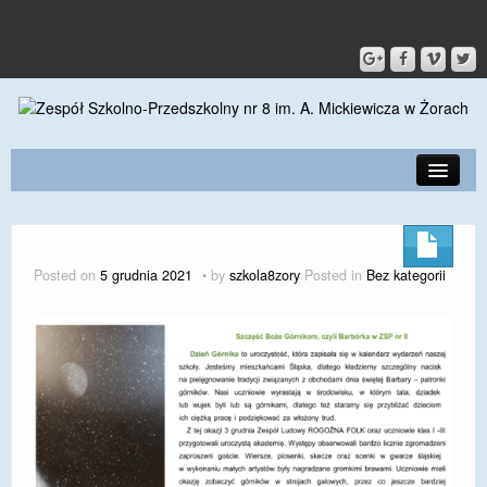
PRZEDSZKOLE
O SZKOLE
Posted on
5 grudnia 2021
by
szkola8zory
Posted in
Bez kategorii
KONTAKT
DLA RODZICÓW I UCZNIÓW
DLA PRACOWNIKÓW
GALERIA
SPORT