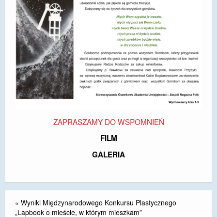
DOSTĘPNOŚĆ
POLITYKA PRYWATNOŚCI
RODO
EGZAMIN ÓSMOKLASISTY
STANDARDY OCHRONY MAŁOLETNICH
PROJEKT ,,SZKOŁY Z JAKOŚCIĄ – ROZWÓJ
KSZTAŁCENIA OGÓLNEGO NA TERENIE MIASTA
ZAPRASZAMY DO WSPOMNIEŃ
ŻORY”
FILM
REKRUTACJA 2026/2027
GALERIA
mLegitymacja
«
Wyniki Międzynarodowego Konkursu Plastycznego
„Lapbook o mieście, w którym mieszkam”