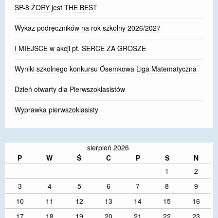
SP-8 ŻORY jest THE BEST
Wykaz podręczników na rok szkolny 2026/2027
I MIEJSCE w akcji pt. SERCE ZA GROSZE
Wyniki szkolnego konkursu Ósemkowa Liga Matematyczna
Dzień otwarty dla Pierwszoklasistów
Wyprawka pierwszoklasisty
sierpień 2026
P
W
Ś
C
P
S
N
1
2
3
4
5
6
7
8
9
10
11
12
13
14
15
16
17
18
19
20
21
22
23