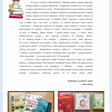
DOSTĘPNOŚĆ
POLITYKA PRYWATNOŚCI
RODO
EGZAMIN ÓSMOKLASISTY
STANDARDY OCHRONY MAŁOLETNICH
PROJEKT ,,SZKOŁY Z JAKOŚCIĄ – ROZWÓJ
KSZTAŁCENIA OGÓLNEGO NA TERENIE MIASTA
ŻORY”
REKRUTACJA 2026/2027
mLegitymacja