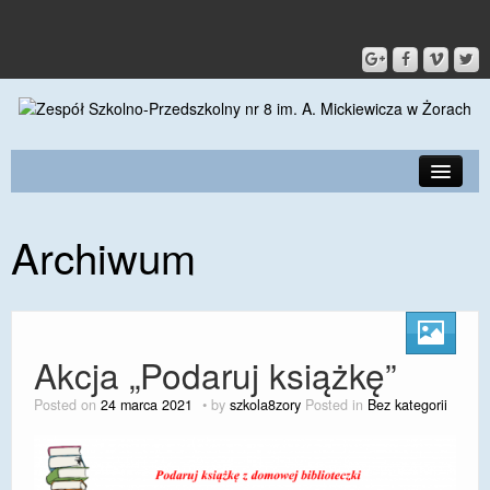
PRZEDSZKOLE
Archiwum
O SZKOLE
KONTAKT
DLA RODZICÓW I UCZNIÓW
Akcja „Podaruj książkę”
DLA PRACOWNIKÓW
Posted on
24 marca 2021
by
szkola8zory
Posted in
Bez kategorii
GALERIA
SPORT