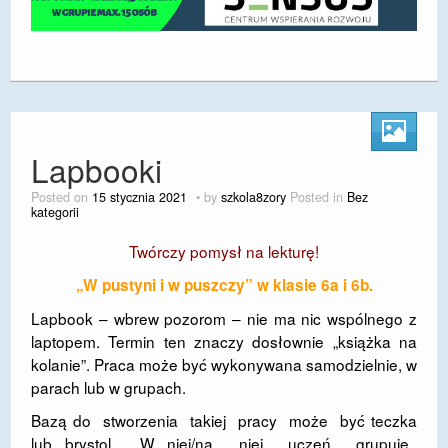
Lapbooki
Posted on
15 stycznia 2021
by
szkola8zory
Posted in
Bez
kategorii
Twórczy pomysł na lekturę!
„W pustyni i w puszczy” w klasie 6a i 6b.
Lapbook – wbrew pozorom – nie ma nic wspólnego z
laptopem. Termin ten znaczy dosłownie „książka na
kolanie”. Praca może być wykonywana samodzielnie, w
parach lub w grupach.
Bazą do stworzenia takiej pracy może być teczka
lub brystol. W niej/na niej uczeń grupuje,