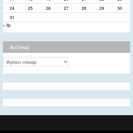
24
25
26
27
28
29
30
31
« lip
Archiwa
Archiwa
CyberChimps ©2026