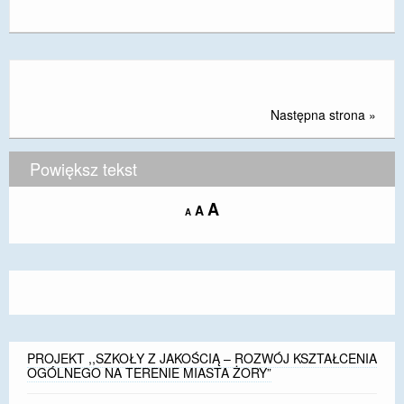
Następna strona »
Powiększ tekst
Increase
A
Reset
A
Decrease
A
font
font
font
size.
size.
size.
PROJEKT ,,SZKOŁY Z JAKOŚCIĄ – ROZWÓJ KSZTAŁCENIA
OGÓLNEGO NA TERENIE MIASTA ŻORY”