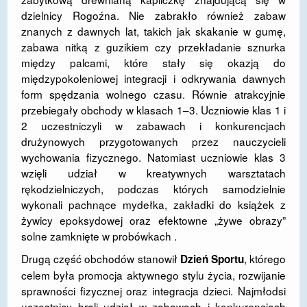
dzielnicy Rogoźna. Nie zabrakło również zabaw
znanych z dawnych lat, takich jak skakanie w gumę,
zabawa nitką z guzikiem czy przekładanie sznurka
między palcami, które stały się okazją do
międzypokoleniowej integracji i odkrywania dawnych
form spędzania wolnego czasu. Równie atrakcyjnie
przebiegały obchody w klasach 1–3. Uczniowie klas 1 i
2 uczestniczyli w zabawach i konkurencjach
drużynowych przygotowanych przez nauczycieli
wychowania fizycznego. Natomiast uczniowie klas 3
wzięli udział w kreatywnych warsztatach
rękodzielniczych, podczas których samodzielnie
wykonali pachnące mydełka, zakładki do książek z
żywicy epoksydowej oraz efektowne „żywe obrazy”
solne zamknięte w probówkach .
Drugą część obchodów stanowił
, którego
Dzień Sportu
celem była promocja aktywnego stylu życia, rozwijanie
sprawności fizycznej oraz integracja dzieci. Najmłodsi
uczestnicy brali udział w zabawach i konkurencjach