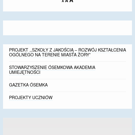
A
A
A
font
font
font
size.
size.
size.
PROJEKT ,,SZKOŁY Z JAKOŚCIĄ – ROZWÓJ KSZTAŁCENIA
OGÓLNEGO NA TERENIE MIASTA ŻORY”
STOWARZYSZENIE ÓSEMKOWA AKADEMIA
UMIEJĘTNOŚCI
GAZETKA ÓSEMKA
PROJEKTY UCZNIÓW