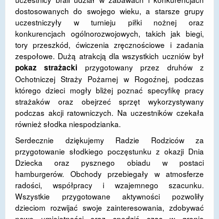
dostosowanych do swojego wieku, a starsze grupy
uczestniczyły w turnieju piłki nożnej oraz
konkurencjach ogólnorozwojowych, takich jak biegi,
tory przeszkód, ćwiczenia zręcznościowe i zadania
zespołowe. Dużą atrakcją dla wszystkich uczniów był
przygotowany przez druhów z
pokaz strażacki
Ochotniczej Straży Pożarnej w Rogoźnej, podczas
którego dzieci mogły bliżej poznać specyfikę pracy
strażaków oraz obejrzeć sprzęt wykorzystywany
podczas akcji ratowniczych. Na uczestników czekała
również słodka niespodzianka.
Serdecznie dziękujemy Radzie Rodziców za
przygotowanie słodkiego poczęstunku z okazji Dnia
Dziecka oraz pysznego obiadu w postaci
hamburgerów. Obchody przebiegały w atmosferze
radości, współpracy i wzajemnego szacunku.
Wszystkie przygotowane aktywności pozwoliły
dzieciom rozwijać swoje zainteresowania, zdobywać
nowe umiejętności oraz spędzić czas w gronie