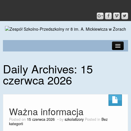
PRZEDSZKOLE
Daily Archives:
15
O SZKOLE
czerwca 2026
KONTAKT
DLA RODZICÓW I UCZNIÓW
DLA PRACOWNIKÓW
Ważna informacja
GALERIA
Posted on
15 czerwca 2026
by
szkola8zory
Posted in
Bez
kategorii
SPORT