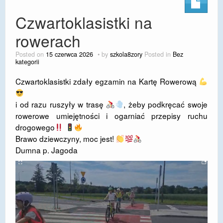
Czwartoklasistki na
rowerach
Posted on
15 czerwca 2026
by
szkola8zory
Posted in
Bez
kategorii
Czwartoklasistki zdały egzamin na Kartę Rowerową
i od razu ruszyły w trasę
, żeby podkręcać swoje
rowerowe umiejętności i ogarniać przepisy ruchu
drogowego
Brawo dziewczyny, moc jest!
Dumna p. Jagoda