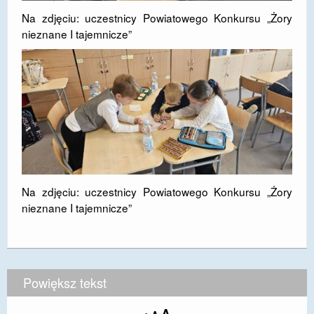
Na zdjęciu: uczestnicy Powiatowego Konkursu „Żory
nieznane I tajemnicze”
Na zdjęciu: uczestnicy Powiatowego Konkursu „Żory
nieznane I tajemnicze”
Powiększ tekst
Increase
Reset
Decrease