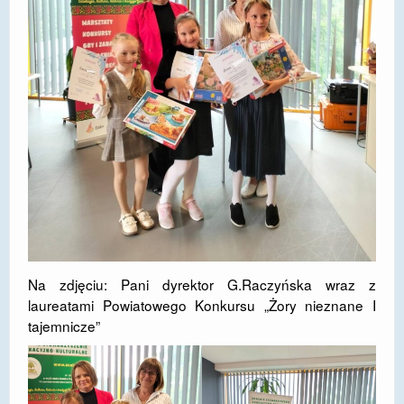
Na zdjęciu: Pani dyrektor G.Raczyńska wraz z
laureatami Powiatowego Konkursu „Żory nieznane I
tajemnicze”