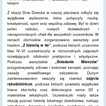
kategorii
Z okazji Dnia Dziecka w naszej placówce odbyły się
wyjątkowe wydarzenia, które połączyły naukę,
kreatywność, sport oraz wspólną zabawę. Był to dzień
pełen radości, nowych doświadczeń i
niezapomnianych chwil dla wszystkich uczestników. W
ramach obchodów zorganizowano warsztaty pod
hasłem
, podczas których uczennice
„Z historią w tle”
klas IV–VI uczestniczyły w różnorodnych zajęciach
rozwijających zdolności praktyczne i artystyczne.
Podczas warsztatów
„Śniadanie Mistrzów”
przygotowywały zdrowe i kolorowe kanapki, poznając
zasady prawidłowego odżywiania. Dużym
zainteresowaniem cieszyły się również
zajęcia
, podczas których powstały wyjątkowe
rękodzielnicze
lniane eko-torby oraz dekoracyjne serca 3D z
materiałów tekstylnych. Uczestniczki miały także
okazję poznać historię lokalnego dziedzictwa, malując
zabytkową drewnianą kapliczkę znajdującą się w