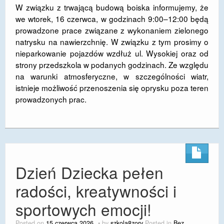
W związku z trwającą budową boiska informujemy, że
DOSTĘPNOŚĆ
we wtorek, 16 czerwca, w godzinach 9:00–12:00 będą
prowadzone prace związane z wykonaniem zielonego
POLITYKA PRYWATNOŚCI
natrysku na nawierzchnię. W związku z tym prosimy o
nieparkowanie pojazdów wzdłuż ul. Wysokiej oraz od
RODO
strony przedszkola w podanych godzinach. Ze względu
EGZAMIN ÓSMOKLASISTY
na warunki atmosferyczne, w szczególności wiatr,
istnieje możliwość przenoszenia się oprysku poza teren
STANDARDY OCHRONY MAŁOLETNICH
prowadzonych prac.
PROJEKT ,,SZKOŁY Z JAKOŚCIĄ – ROZWÓJ
KSZTAŁCENIA OGÓLNEGO NA TERENIE MIASTA
ŻORY”
REKRUTACJA 2026/2027
Dzień Dziecka pełen
mLegitymacja
radości, kreatywności i
sportowych emocji!
Posted on
15 czerwca 2026
by
szkola8zory
Posted in
Bez