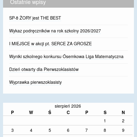
Ostatnie wpisy
SP-8 ŻORY jest THE BEST
Wykaz podręczników na rok szkolny 2026/2027
I MIEJSCE w akcji pt. SERCE ZA GROSZE
Wyniki szkolnego konkursu Ósemkowa Liga Matematyczna
Dzień otwarty dla Pierwszoklasistów
Wyprawka pierwszoklasisty
sierpień 2026
P
W
Ś
C
P
S
N
1
2
3
4
5
6
7
8
9