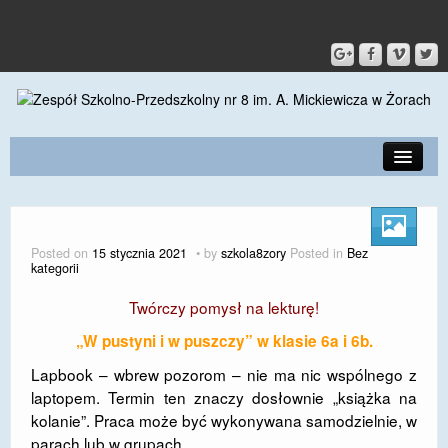
PRZEDSZKOLE
O SZKOLE
Posted on
15 stycznia 2021
by
szkola8zory
Posted in
Bez
kategorii
KONTAKT
Twórczy pomysł na lekturę!
DLA RODZICÓW I UCZNIÓW
„W pustyni i w puszczy” w klasie 6a i 6b.
DLA PRACOWNIKÓW
Lapbook – wbrew pozorom – nie ma nic wspólnego z
GALERIA
laptopem. Termin ten znaczy dosłownie „książka na
kolanie”. Praca może być wykonywana samodzielnie, w
SPORT
parach lub w grupach.