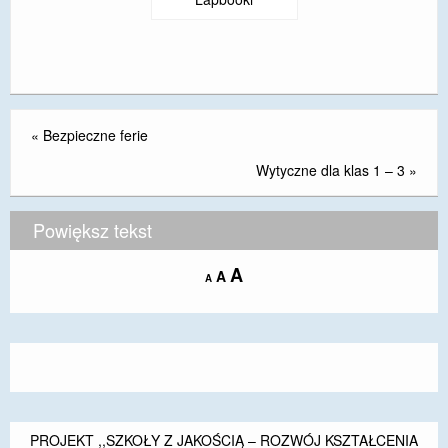
«
Bezpieczne ferie
Wytyczne dla klas 1 – 3
»
Powiększ tekst
Increase
A
Reset
A
Decrease
A
font
font
font
size.
size.
size.
PROJEKT ,,SZKOŁY Z JAKOŚCIĄ – ROZWÓJ KSZTAŁCENIA