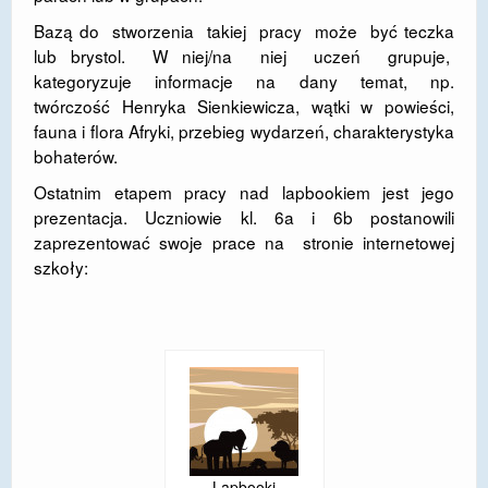
Bazą do stworzenia takiej pracy może być teczka
DOSTĘPNOŚĆ
lub brystol. W niej/na niej uczeń grupuje,
POLITYKA PRYWATNOŚCI
kategoryzuje informacje na dany temat, np.
twórczość Henryka Sienkiewicza, wątki w powieści,
RODO
fauna i flora Afryki, przebieg wydarzeń, charakterystyka
bohaterów.
EGZAMIN ÓSMOKLASISTY
Ostatnim etapem pracy nad lapbookiem jest jego
STANDARDY OCHRONY MAŁOLETNICH
prezentacja. Uczniowie kl. 6a i 6b postanowili
zaprezentować swoje prace na stronie internetowej
PROJEKT ,,SZKOŁY Z JAKOŚCIĄ – ROZWÓJ
szkoły:
KSZTAŁCENIA OGÓLNEGO NA TERENIE MIASTA
ŻORY”
REKRUTACJA 2026/2027
mLegitymacja
Lapbooki