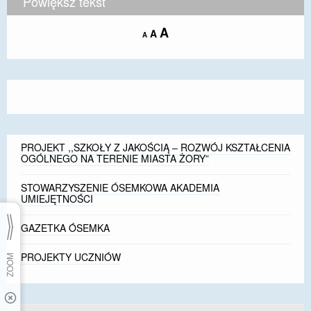
Powiększ tekst
Increase
A
Reset
A
Decrease
A
font
font
font
size.
size.
size.
PROJEKT ,,SZKOŁY Z JAKOŚCIĄ – ROZWÓJ KSZTAŁCENIA
OGÓLNEGO NA TERENIE MIASTA ŻORY”
STOWARZYSZENIE ÓSEMKOWA AKADEMIA
UMIEJĘTNOŚCI
GAZETKA ÓSEMKA
PROJEKTY UCZNIÓW