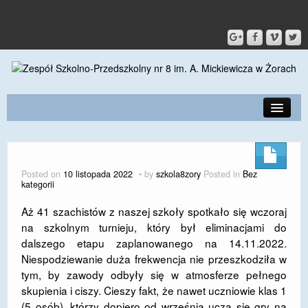
PRZEDSZKOLE
O SZKOLE
Posted on
10 listopada 2022
by
szkola8zory
Posted in
Bez
kategorii
KONTAKT
Aż 41 szachistów z naszej szkoły spotkało się wczoraj
DLA RODZICÓW I UCZNIÓW
na szkolnym turnieju, który był eliminacjami do
dalszego etapu zaplanowanego na 14.11.2022.
DLA PRACOWNIKÓW
Niespodziewanie duża frekwencja nie przeszkodziła w
GALERIA
tym, by zawody odbyły się w atmosferze pełnego
skupienia i ciszy. Cieszy fakt, że nawet uczniowie klas 1
SPORT
(5 osób), którzy dopiero od września uczą się gry na