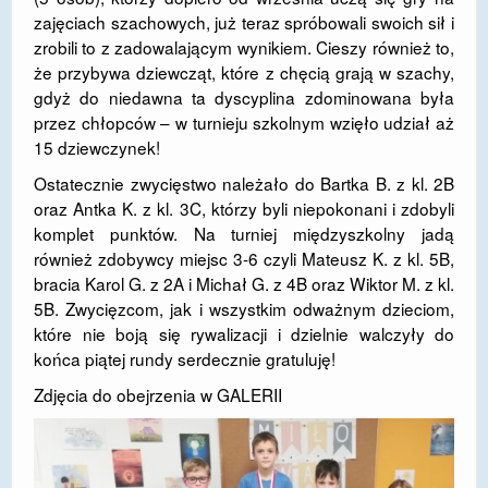
zajęciach szachowych, już teraz spróbowali swoich sił i
DOSTĘPNOŚĆ
zrobili to z zadowalającym wynikiem. Cieszy również to,
że przybywa dziewcząt, które z chęcią grają w szachy,
POLITYKA PRYWATNOŚCI
gdyż do niedawna ta dyscyplina zdominowana była
RODO
przez chłopców – w turnieju szkolnym wzięło udział aż
15 dziewczynek!
EGZAMIN ÓSMOKLASISTY
Ostatecznie zwycięstwo należało do Bartka B. z kl. 2B
STANDARDY OCHRONY MAŁOLETNICH
oraz Antka K. z kl. 3C, którzy byli niepokonani i zdobyli
komplet punktów. Na turniej międzyszkolny jadą
PROJEKT ,,SZKOŁY Z JAKOŚCIĄ – ROZWÓJ
również zdobywcy miejsc 3-6 czyli Mateusz K. z kl. 5B,
KSZTAŁCENIA OGÓLNEGO NA TERENIE MIASTA
bracia Karol G. z 2A i Michał G. z 4B oraz Wiktor M. z kl.
ŻORY”
5B. Zwycięzcom, jak i wszystkim odważnym dzieciom,
które nie boją się rywalizacji i dzielnie walczyły do
REKRUTACJA 2026/2027
końca piątej rundy serdecznie gratuluję!
mLegitymacja
Zdjęcia do obejrzenia w
GALERII