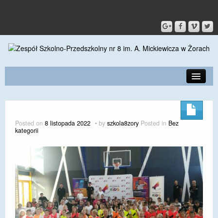
PRZEDSZKOLE
O SZKOLE
Posted on
8 listopada 2022
by
szkola8zory
Posted in
Bez
kategorii
KONTAKT
DLA RODZICÓW I UCZNIÓW
DLA PRACOWNIKÓW
GALERIA
SPORT