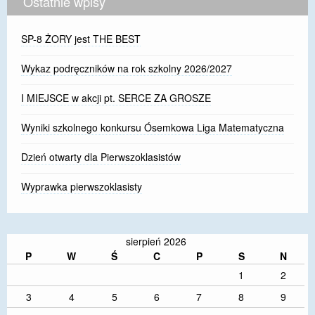
Ostatnie wpisy
SP-8 ŻORY jest THE BEST
Wykaz podręczników na rok szkolny 2026/2027
I MIEJSCE w akcji pt. SERCE ZA GROSZE
Wyniki szkolnego konkursu Ósemkowa Liga Matematyczna
Dzień otwarty dla Pierwszoklasistów
Wyprawka pierwszoklasisty
sierpień 2026
P
W
Ś
C
P
S
N
1
2
3
4
5
6
7
8
9