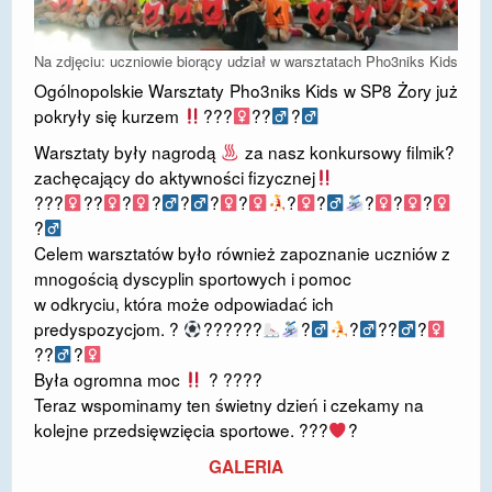
DOSTĘPNOŚĆ
Na zdjęciu: uczniowie biorący udział w warsztatach Pho3niks Kids
POLITYKA PRYWATNOŚCI
Ogólnopolskie Warsztaty Pho3niks Kids w SP8 Żory już
pokryły się kurzem
???
??‍
?‍
RODO
Warsztaty były nagrodą
za nasz konkursowy filmik?
EGZAMIN ÓSMOKLASISTY
zachęcający do aktywności fizycznej
???‍
??‍
?
?‍
?‍
?‍
?
?‍
?‍
?‍
?‍
?‍
STANDARDY OCHRONY MAŁOLETNICH
?‍
PROJEKT ,,SZKOŁY Z JAKOŚCIĄ – ROZWÓJ
Celem warsztatów było również zapoznanie uczniów z
KSZTAŁCENIA OGÓLNEGO NA TERENIE MIASTA
mnogością dyscyplin sportowych i pomoc
ŻORY”
w odkryciu, która może odpowiadać ich
predyspozycjom. ?
??????
?
?‍
??‍
?‍
REKRUTACJA 2026/2027
??‍
?‍
Była ogromna moc
? ????
mLegitymacja
Teraz wspominamy ten świetny dzień i czekamy na
kolejne przedsięwzięcia sportowe. ???
?
GALERIA