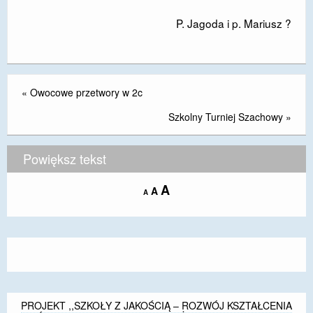
P. Jagoda i p. Mariusz ?
«
Owocowe przetwory w 2c
Szkolny Turniej Szachowy
»
Powiększ tekst
Increase
A
Reset
A
Decrease
A
font
font
font
size.
size.
size.
PROJEKT ,,SZKOŁY Z JAKOŚCIĄ – ROZWÓJ KSZTAŁCENIA