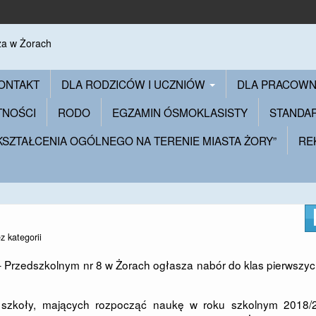
ONTAKT
DLA RODZICÓW I UCZNIÓW
DLA PRACOW
TNOŚCI
RODO
EGZAMIN ÓSMOKLASISTY
STANDA
 KSZTAŁCENIA OGÓLNEGO NA TERENIE MIASTA ŻORY”
RE
z kategorii
 Przedszkolnym nr 8 w Żorach ogłasza nabór do klas pierwszy
 szkoły, mających rozpocząć naukę w roku szkolnym 2018/