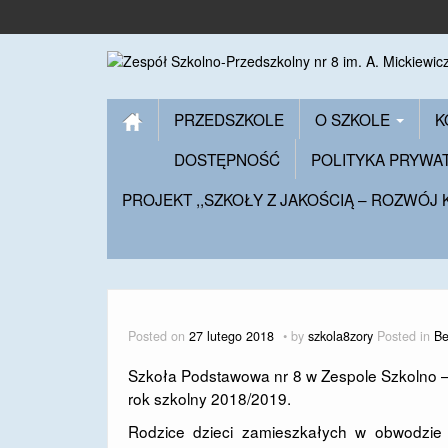
PRZEDSZKOLE
O SZKOLE
K
DOSTĘPNOŚĆ
POLITYKA PRYWA
PROJEKT ,,SZKOŁY Z JAKOŚCIĄ – ROZWÓJ
Posted on
27 lutego 2018
by
szkola8zory
Posted in
Be
Szkoła Podstawowa nr 8 w Zespole Szkolno –
rok szkolny 2018/2019.
Rodzice dzieci zamieszkałych w obwodzie