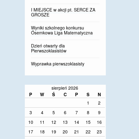
I MIEJSCE w akcji pt. SERCE ZA
GROSZE
Wyniki szkolnego konkursu
Ósemkowa Liga Matematyczna
Dzień otwarty dla
Pierwszoklasistów
Wyprawka pierwszoklasisty
sierpień 2026
P
W
Ś
C
P
S
N
1
2
3
4
5
6
7
8
9
10
11
12
13
14
15
16
17
18
19
20
21
22
23