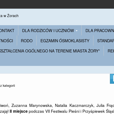
ONTAKT
DLA RODZICÓW I UCZNIÓW
DLA PRACOW
TNOŚCI
RODO
EGZAMIN ÓSMOKLASISTY
STANDA
 KSZTAŁCENIA OGÓLNEGO NA TERENIE MIASTA ŻORY”
RE
z kategorii
Siwoń, Zuzanna Marynowska, Natalia Kaczmarczyk, Julia Frąc
 zajął
podczas VII Festiwalu Pieśni i Przyśpiewek Śląs
II miejsce