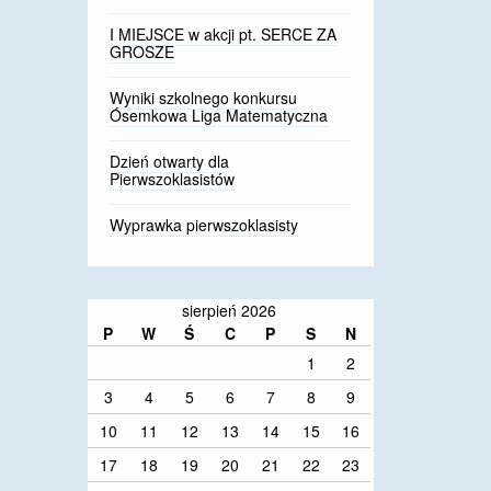
I MIEJSCE w akcji pt. SERCE ZA
GROSZE
Wyniki szkolnego konkursu
Ósemkowa Liga Matematyczna
Dzień otwarty dla
Pierwszoklasistów
Wyprawka pierwszoklasisty
sierpień 2026
P
W
Ś
C
P
S
N
1
2
3
4
5
6
7
8
9
10
11
12
13
14
15
16
17
18
19
20
21
22
23