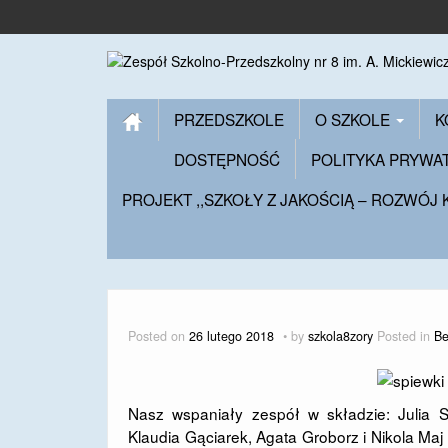
PRZEDSZKOLE
O SZKOLE
K
DOSTĘPNOŚĆ
POLITYKA PRYWA
PROJEKT ,,SZKOŁY Z JAKOŚCIĄ – ROZWÓJ
Posted on
26 lutego 2018
by
szkola8zory
Posted in
Be
Nasz wspaniały zespół w składzie: Julia 
Klaudia Gąciarek, Agata Groborz i Nikola Maj