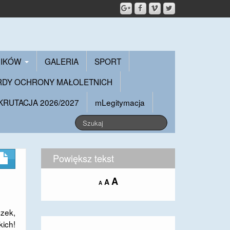
NIKÓW
GALERIA
SPORT
RDY OCHRONY MAŁOLETNICH
KRUTACJA 2026/2027
mLegitymacja
Powiększ tekst
Increase
A
Reset
A
Decrease
A
font
font
font
size.
size.
size.
zek,
kich!