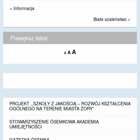
«
Informacja
Białe szaleństwo
»
Powiększ tekst
Increase
A
Reset
A
Decrease
A
font
font
font
size.
size.
size.
PROJEKT ,,SZKOŁY Z JAKOŚCIĄ – ROZWÓJ KSZTAŁCENIA
OGÓLNEGO NA TERENIE MIASTA ŻORY”
STOWARZYSZENIE ÓSEMKOWA AKADEMIA
UMIEJĘTNOŚCI
GAZETKA ÓSEMKA