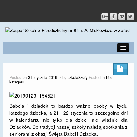
PRZEDSZKOLE
O SZKOLE
Posted on
31 stycznia 2019
by
szkola8zory
Posted in
Bez
kategorii
KONTAKT
DLA RODZICÓW I UCZNIÓW
Babcia i dziadek to bardzo ważne osoby w życiu
DLA PRACOWNIKÓW
każdego dziecka, a 21 i 22 stycznia to szczególne dni
w kalendarzu nie tylko dla dzieci, ale właśnie dla
GALERIA
Dziadków. Do tradycji naszej szkoły należą spotkania z
SPORT
seniorami z okazji Święta Babci i Dziadka.