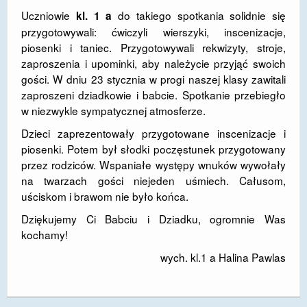
Uczniowie
do takiego spotkania solidnie się
kl. 1 a
DOSTĘPNOŚĆ
przygotowywali: ćwiczyli wierszyki, inscenizacje,
POLITYKA PRYWATNOŚCI
piosenki i taniec. Przygotowywali rekwizyty, stroje,
zaproszenia i upominki, aby należycie przyjąć swoich
RODO
gości. W dniu 23 stycznia w progi naszej klasy zawitali
zaproszeni dziadkowie i babcie. Spotkanie przebiegło
EGZAMIN ÓSMOKLASISTY
w niezwykle sympatycznej atmosferze.
STANDARDY OCHRONY MAŁOLETNICH
Dzieci zaprezentowały przygotowane inscenizacje i
piosenki. Potem był słodki poczęstunek przygotowany
PROJEKT ,,SZKOŁY Z JAKOŚCIĄ – ROZWÓJ
przez rodziców. Wspaniałe występy wnuków wywołały
KSZTAŁCENIA OGÓLNEGO NA TERENIE MIASTA
na twarzach gości niejeden uśmiech. Całusom,
ŻORY”
uściskom i brawom nie było końca.
REKRUTACJA 2026/2027
Dziękujemy Ci Babciu i Dziadku, ogromnie Was
kochamy!
mLegitymacja
wych. kl.1 a Halina Pawlas