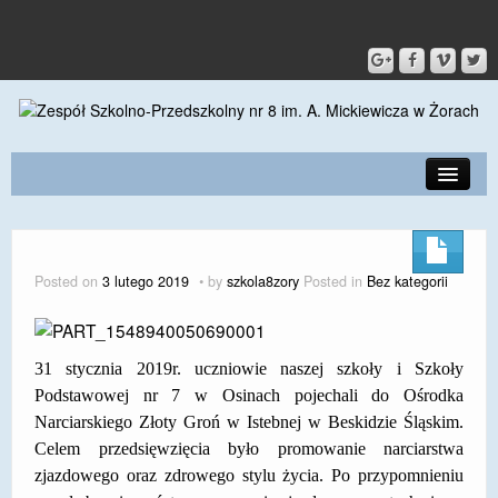
PRZEDSZKOLE
O SZKOLE
Posted on
3 lutego 2019
by
szkola8zory
Posted in
Bez kategorii
KONTAKT
DLA RODZICÓW I UCZNIÓW
31 stycznia 2019r. uczniowie naszej szkoły i Szkoły
DLA PRACOWNIKÓW
Podstawowej nr 7 w Osinach pojechali do Ośrodka
Narciarskiego Złoty Groń w Istebnej w Beskidzie Śląskim.
GALERIA
Celem przedsięwzięcia było promowanie narciarstwa
zjazdowego oraz zdrowego stylu życia. Po przypomnieniu
SPORT