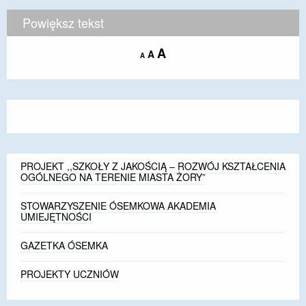
Powiększ tekst
Increase
A
Reset
A
Decrease
A
font
font
font
size.
size.
size.
PROJEKT ,,SZKOŁY Z JAKOŚCIĄ – ROZWÓJ KSZTAŁCENIA
OGÓLNEGO NA TERENIE MIASTA ŻORY”
STOWARZYSZENIE ÓSEMKOWA AKADEMIA
UMIEJĘTNOŚCI
GAZETKA ÓSEMKA
PROJEKTY UCZNIÓW