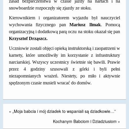
zasad bezpieczeństwa w czasie jazdy na nartach i na
DOSTĘPNOŚĆ
snowboardzie rozpoczęły się zjazdy ze stoku.
Kierownikiem i organizatorem wyjazdu był nauczyciel
POLITYKA PRYWATNOŚCI
wychowania fizycznego pan
Mariusz Ilmak
. Pomocą
RODO
organizacyjną i dodatkową parą oczu na stoku okazał się pan
Krzysztof Drząszcz.
EGZAMIN ÓSMOKLASISTY
Uczniowie zostali objęci opieką instruktorską i zaopatrzeni w
STANDARDY OCHRONY MAŁOLETNICH
karnety, które umożliwiły im korzystanie z infrastruktury
narciarskiej. Wszyscy uczestnicy świetnie się bawili. Prawie
PROJEKT ,,SZKOŁY Z JAKOŚCIĄ – ROZWÓJ
przez 4 godziny szusowali z górki i byli pełni
KSZTAŁCENIA OGÓLNEGO NA TERENIE MIASTA
niezapomnianych wrażeń. Niestety, po miło i aktywnie
ŻORY”
spędzonym czasie musieli wracać do domów.
REKRUTACJA 2026/2027
mLegitymacja
«
„Moja babcia i mój dziadek to wspaniali są dziadkowie…”
Kochanym Babciom i Dziadziusiom
»