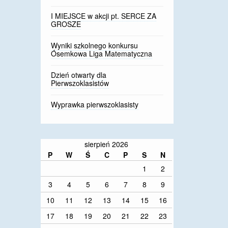
I MIEJSCE w akcji pt. SERCE ZA
GROSZE
Wyniki szkolnego konkursu
Ósemkowa Liga Matematyczna
Dzień otwarty dla
Pierwszoklasistów
Wyprawka pierwszoklasisty
sierpień 2026
P
W
Ś
C
P
S
N
1
2
3
4
5
6
7
8
9
10
11
12
13
14
15
16
17
18
19
20
21
22
23