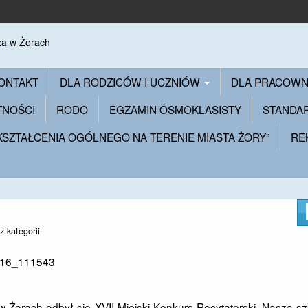
ONTAKT
DLA RODZICÓW I UCZNIÓW
DLA PRACOW
TNOŚCI
RODO
EGZAMIN ÓSMOKLASISTY
STANDA
 KSZTAŁCENIA OGÓLNEGO NA TERENIE MIASTA ŻORY”
RE
z kategorii
w Żorach odbył się XVII Miejski Konkurs Recytatorski. Naszą s