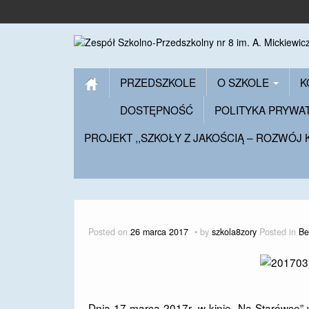
PRZEDSZKOLE
O SZKOLE
K
DOSTĘPNOŚĆ
POLITYKA PRYWA
PROJEKT ,,SZKOŁY Z JAKOŚCIĄ – ROZWÓJ
Posted on
26 marca 2017
by
szkola8zory
Posted in
Be
Dnia 17 marca 2017r. w kinie „Na Starówce” 