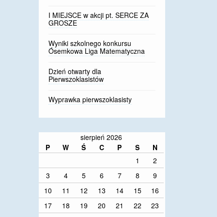
I MIEJSCE w akcji pt. SERCE ZA
GROSZE
Wyniki szkolnego konkursu
Ósemkowa Liga Matematyczna
Dzień otwarty dla
Pierwszoklasistów
Wyprawka pierwszoklasisty
sierpień 2026
P
W
Ś
C
P
S
N
1
2
3
4
5
6
7
8
9
10
11
12
13
14
15
16
17
18
19
20
21
22
23