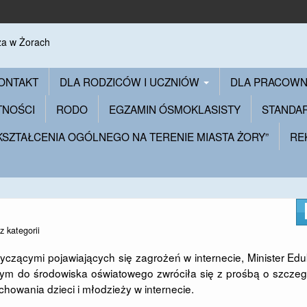
ONTAKT
DLA RODZICÓW I UCZNIÓW
DLA PRACOW
TNOŚCI
RODO
EGZAMIN ÓSMOKLASISTY
STANDA
 KSZTAŁCENIA OGÓLNEGO NA TERENIE MIASTA ŻORY”
RE
z kategorii
czącymi pojawiających się zagrożeń w internecie, Minister Edu
ym do środowiska oświatowego zwróciła się z prośbą o szczeg
owania dzieci i młodzieży w internecie.