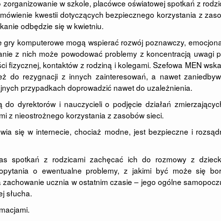
 o zorganizowanie w szkole, placówce oświatowej spotkań z rodz
 omówienie kwestii dotyczących bezpiecznego korzystania z za
kanie odbędzie się w kwietniu.
 że gry komputerowe mogą wspierać rozwój poznawczy, emocjona
tanie z nich może powodować problemy z koncentracją uwagi p
ci fizycznej, kontaktów z rodziną i kolegami. Szefowa MEN wsk
eż do rezygnacji z innych zainteresowań, a nawet zaniedbyw
rajnych przypadkach doprowadzić nawet do uzależnienia.
 do dyrektorów i nauczycieli o podjęcie działań zmierzający
i z nieostrożnego korzystania z zasobów sieci.
awia się w internecie, chociaż modne, jest bezpieczne i rozsą
czas spotkań z rodzicami zachęcać ich do rozmowy z dzieck
dopytania o ewentualne problemy, z jakimi być może się bor
a zachowanie ucznia w ostatnim czasie – jego ogólne samopocz
ej słucha.
rmacjami.