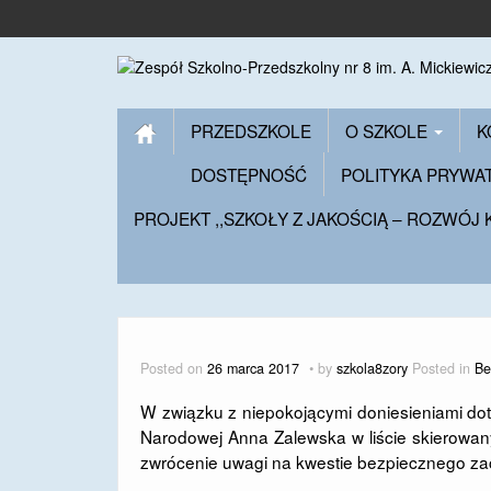
PRZEDSZKOLE
O SZKOLE
K
DOSTĘPNOŚĆ
POLITYKA PRYWA
PROJEKT ,,SZKOŁY Z JAKOŚCIĄ – ROZWÓJ
Posted on
26 marca 2017
by
szkola8zory
Posted in
Be
W związku z niepokojącymi doniesieniami doty
Narodowej Anna Zalewska w liście skierowan
zwrócenie uwagi na kwestie bezpiecznego zach