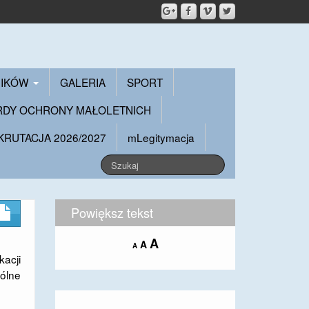
NIKÓW
GALERIA
SPORT
RDY OCHRONY MAŁOLETNICH
KRUTACJA 2026/2027
mLegitymacja
Powiększ tekst
Increase
A
Reset
A
Decrease
A
font
font
kacji
font
size.
size.
size.
ólne