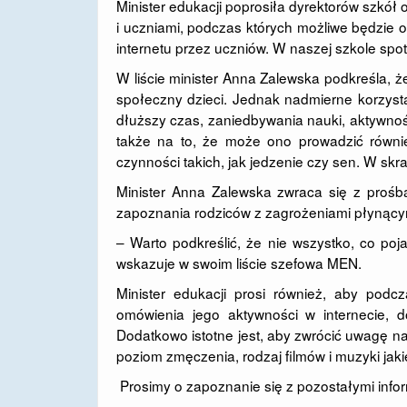
Minister edukacji poprosiła dyrektorów szkół
i uczniami, podczas których możliwe będzie
internetu przez uczniów. W naszej szkole spot
W liście minister Anna Zalewska podkreśla,
społeczny dzieci. Jednak nadmierne korzys
dłuższy czas, zaniedbywania nauki, aktywnoś
także na to, że może ono prowadzić równi
czynności takich, jak jedzenie czy sen. W sk
Minister Anna Zalewska zwraca się z prośbą
zapoznania rodziców z zagrożeniami płynącym
– Warto podkreślić, że nie wszystko, co poj
wskazuje w swoim liście szefowa MEN.
Minister edukacji prosi również, aby pod
omówienia jego aktywności w internecie, 
Dodatkowo istotne jest, aby zwrócić uwagę n
poziom zmęczenia, rodzaj filmów i muzyki jaki
Prosimy o zapoznanie się z pozostałymi info