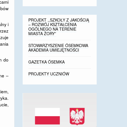
icami
sobów
PROJEKT ,,SZKOŁY Z JAKOŚCIĄ
lny i
– ROZWÓJ KSZTAŁCENIA
OGÓLNEGO NA TERENIE
rzez
MIASTA ŻORY”
azuje
ania
STOWARZYSZENIE ÓSEMKOWA
AKADEMIA UMIEJĘTNOŚCI
ch do
GAZETKA ÓSEMKA
PROJEKTY UCZNIÓW
dne –
iem,
yka.
ucie,