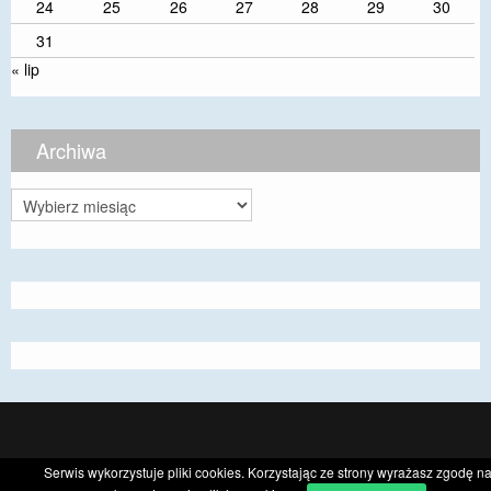
24
25
26
27
28
29
30
31
« lip
Archiwa
Archiwa
CyberChimps ©2026
Serwis wykorzystuje pliki cookies. Korzystając ze strony wyrażasz zgodę n