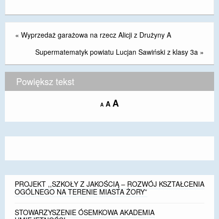
«
Wyprzedaż garażowa na rzecz Alicji z Drużyny A
Supermatematyk powiatu Lucjan Sawiński z klasy 3a
»
Powiększ tekst
Increase
A
Reset
A
Decrease
A
font
font
font
size.
size.
size.
PROJEKT ,,SZKOŁY Z JAKOŚCIĄ – ROZWÓJ KSZTAŁCENIA
OGÓLNEGO NA TERENIE MIASTA ŻORY”
STOWARZYSZENIE ÓSEMKOWA AKADEMIA