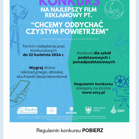
DOSTĘPNOŚĆ
POLITYKA PRYWATNOŚCI
RODO
EGZAMIN ÓSMOKLASISTY
STANDARDY OCHRONY MAŁOLETNICH
PROJEKT ,,SZKOŁY Z JAKOŚCIĄ – ROZWÓJ
KSZTAŁCENIA OGÓLNEGO NA TERENIE MIASTA
ŻORY”
REKRUTACJA 2026/2027
mLegitymacja
Regulamin konkursu
POBIERZ