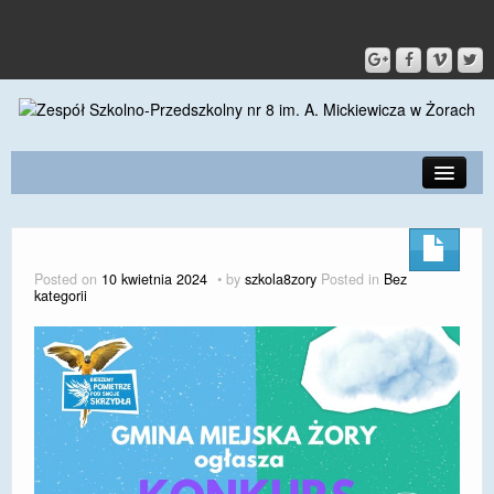
PRZEDSZKOLE
O SZKOLE
Posted on
10 kwietnia 2024
by
szkola8zory
Posted in
Bez
kategorii
KONTAKT
DLA RODZICÓW I UCZNIÓW
DLA PRACOWNIKÓW
GALERIA
SPORT