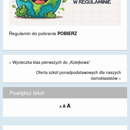
Regulamin do pobranie
POBIERZ
«
Wycieczka klas pierwszych do „Kolejkowa”
Oferta szkół ponadpodstawowych dla naszych
ósmoklasistów
»
Powiększ tekst
Increase
A
Reset
A
Decrease
A
font
font
font
size.
size.
size.