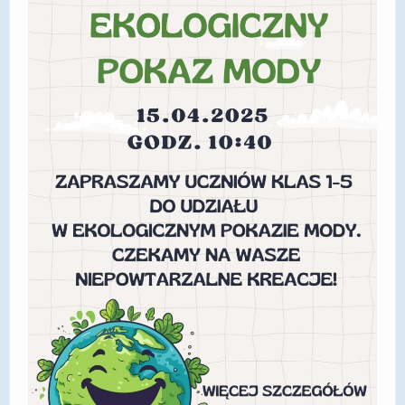
DOSTĘPNOŚĆ
POLITYKA PRYWATNOŚCI
RODO
EGZAMIN ÓSMOKLASISTY
STANDARDY OCHRONY MAŁOLETNICH
PROJEKT ,,SZKOŁY Z JAKOŚCIĄ – ROZWÓJ
KSZTAŁCENIA OGÓLNEGO NA TERENIE MIASTA
ŻORY”
REKRUTACJA 2026/2027
mLegitymacja