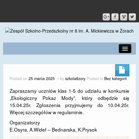
PRZEDSZKOLE
O SZKOLE
Posted on
25 marca 2025
by
szkola8zory
Posted in
Bez kategorii
KONTAKT
Zapraszamy uczniów klas 1-5 do udziału w konkursie
„Ekologiczny Pokaz Mody”, który odbędzie się
DLA RODZICÓW I UCZNIÓW
15.04.25r. Zgłoszenia przyjmujemy do 10.04.25r.
DLA PRACOWNIKÓW
Więcej szczegółów w regulaminie.
Organizatorzy
GALERIA
E.Osyra, A.Wideł – Bednarska, K.Prysok
SPORT