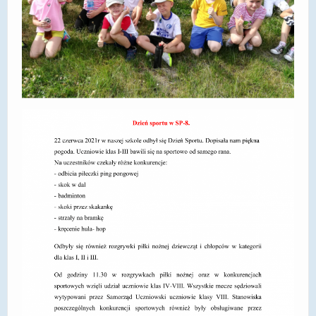
DOSTĘPNOŚĆ
POLITYKA PRYWATNOŚCI
RODO
EGZAMIN ÓSMOKLASISTY
STANDARDY OCHRONY MAŁOLETNICH
PROJEKT ,,SZKOŁY Z JAKOŚCIĄ – ROZWÓJ
KSZTAŁCENIA OGÓLNEGO NA TERENIE MIASTA
ŻORY”
REKRUTACJA 2026/2027
mLegitymacja