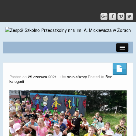
PRZEDSZKOLE
O SZKOLE
Posted on
25 czerwca 2021
by
szkola8zory
Posted in
Bez
kategorii
KONTAKT
DLA RODZICÓW I UCZNIÓW
DLA PRACOWNIKÓW
GALERIA
SPORT