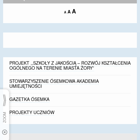
Increase
A
Reset
A
Decrease
A
font
font
font
size.
size.
size.
PROJEKT ,,SZKOŁY Z JAKOŚCIĄ – ROZWÓJ KSZTAŁCENIA
OGÓLNEGO NA TERENIE MIASTA ŻORY”
STOWARZYSZENIE ÓSEMKOWA AKADEMIA
UMIEJĘTNOŚCI
GAZETKA ÓSEMKA
PROJEKTY UCZNIÓW