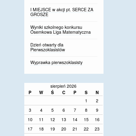
I MIEJSCE w akcji pt. SERCE ZA
GROSZE
Wyniki szkolnego konkursu
Ósemkowa Liga Matematyczna
Dzień otwarty dla
Pierwszoklasistów
Wyprawka pierwszoklasisty
sierpień 2026
P
W
Ś
C
P
S
N
1
2
3
4
5
6
7
8
9
10
11
12
13
14
15
16
17
18
19
20
21
22
23