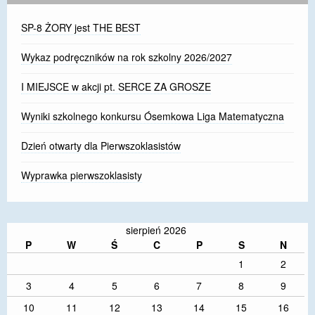
SP-8 ŻORY jest THE BEST
Wykaz podręczników na rok szkolny 2026/2027
I MIEJSCE w akcji pt. SERCE ZA GROSZE
Wyniki szkolnego konkursu Ósemkowa Liga Matematyczna
Dzień otwarty dla Pierwszoklasistów
Wyprawka pierwszoklasisty
sierpień 2026
P
W
Ś
C
P
S
N
1
2
3
4
5
6
7
8
9
10
11
12
13
14
15
16