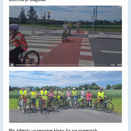
DOSTĘPNOŚĆ
POLITYKA PRYWATNOŚCI
RODO
EGZAMIN ÓSMOKLASISTY
STANDARDY OCHRONY MAŁOLETNICH
PROJEKT ,,SZKOŁY Z JAKOŚCIĄ – ROZWÓJ
KSZTAŁCENIA OGÓLNEGO NA TERENIE MIASTA
ŻORY”
REKRUTACJA 2026/2027
mLegitymacja
Na zdjęciu uczennice klasy 4a na rowerach