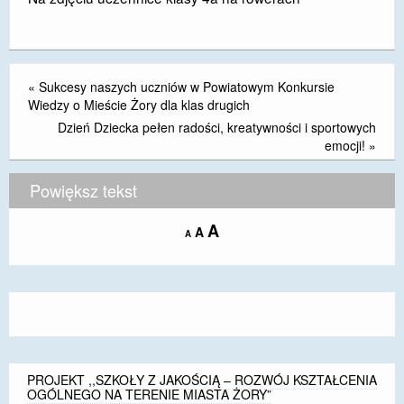
«
Sukcesy naszych uczniów w Powiatowym Konkursie
Wiedzy o Mieście Żory dla klas drugich
Dzień Dziecka pełen radości, kreatywności i sportowych
emocji!
»
Powiększ tekst
Increase
A
Reset
A
Decrease
A
font
font
font
size.
size.
size.
PROJEKT ,,SZKOŁY Z JAKOŚCIĄ – ROZWÓJ KSZTAŁCENIA
OGÓLNEGO NA TERENIE MIASTA ŻORY”