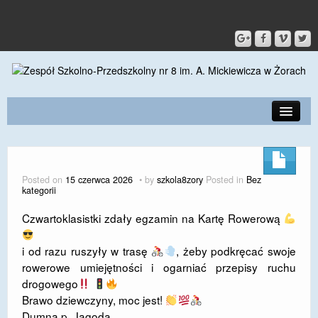
PRZEDSZKOLE
O SZKOLE
Posted on
15 czerwca 2026
by
szkola8zory
Posted in
Bez
kategorii
KONTAKT
Czwartoklasistki zdały egzamin na Kartę Rowerową
DLA RODZICÓW I UCZNIÓW
i od razu ruszyły w trasę
, żeby podkręcać swoje
DLA PRACOWNIKÓW
rowerowe umiejętności i ogarniać przepisy ruchu
GALERIA
drogowego
Brawo dziewczyny, moc jest!
SPORT
Dumna p. Jagoda