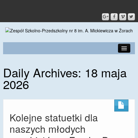
PRZEDSZKOLE
Daily Archives:
18 maja
O SZKOLE
2026
KONTAKT
DLA RODZICÓW I UCZNIÓW
DLA PRACOWNIKÓW
Kolejne statuetki dla
GALERIA
naszych młodych
SPORT