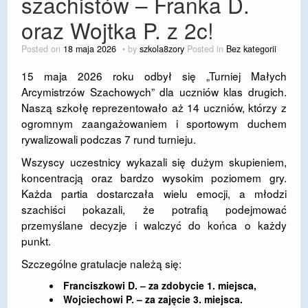
szachistów – Franka D.
DOSTĘPNOŚĆ
oraz Wojtka P. z 2c!
POLITYKA PRYWATNOŚCI
Posted on
18 maja 2026
by
szkola8zory
Posted in
Bez kategorii
RODO
15 maja 2026 roku odbył się „Turniej Małych
Arcymistrzów Szachowych” dla uczniów klas drugich.
EGZAMIN ÓSMOKLASISTY
Naszą szkołę reprezentowało aż 14 uczniów, którzy z
ogromnym zaangażowaniem i sportowym duchem
STANDARDY OCHRONY MAŁOLETNICH
rywalizowali podczas 7 rund turnieju.
PROJEKT ,,SZKOŁY Z JAKOŚCIĄ – ROZWÓJ
Wszyscy uczestnicy wykazali się dużym skupieniem,
KSZTAŁCENIA OGÓLNEGO NA TERENIE MIASTA
koncentracją oraz bardzo wysokim poziomem gry.
ŻORY”
Każda partia dostarczała wielu emocji, a młodzi
szachiści pokazali, że potrafią podejmować
REKRUTACJA 2026/2027
przemyślane decyzje i walczyć do końca o każdy
mLegitymacja
punkt.
Szczególne gratulacje należą się:
Franciszkowi D. – za zdobycie 1. miejsca,
Wojciechowi P. – za zajęcie 3. miejsca.