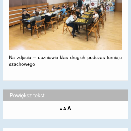
Na zdjęciu – uczniowie klas drugich podczas turnieju
szachowego
Powiększ tekst
Increase
A
Reset
A
Decrease
A
font
font
font
size.
size.
size.