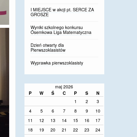
I MIEJSCE w akcji pt. SERCE ZA
GROSZE
Wyniki szkolnego konkursu
Ósemkowa Liga Matematyczna
Dzień otwarty dla
Pierwszoklasistów
Wyprawka pierwszoklasisty
maj 2026
P
W
Ś
C
P
S
N
1
2
3
4
5
6
7
8
9
10
11
12
13
14
15
16
17
18
19
20
21
22
23
24