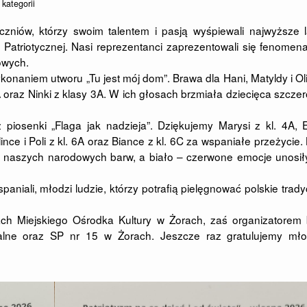
 kategorii
niów, którzy swoim talentem i pasją wyśpiewali najwyższe l
atriotycznej. Nasi reprezentanci zaprezentowali się fenomena
owych.
ykonaniem utworu „Tu jest mój dom”. Brawa dla Hani, Matyldy i Oli
2A oraz Ninki z klasy 3A. W ich głosach brzmiała dziecięca szczer
 piosenki „Flaga jak nadzieja”. Dziękujemy Marysi z kl. 4A, 
ulince i Poli z kl. 6A oraz Biance z kl. 6C za wspaniałe przeżycie.
 z naszych narodowych barw, a biało – czerwone emocje unosił
niali, młodzi ludzie, którzy potrafią pielęgnować polskie trady
ch Miejskiego Ośrodka Kultury w Żorach, zaś organizatorem 
ralne oraz SP nr 15 w Żorach. Jeszcze raz gratulujemy mł