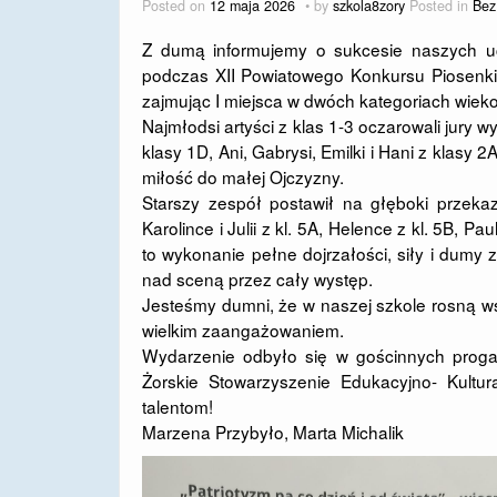
Posted on
12 maja 2026
by
szkola8zory
Posted in
Bez
Z dumą informujemy o sukcesie naszych ucz
podczas XII Powiatowego Konkursu Piosenki P
zajmując I miejsca w dwóch kategoriach wiek
Najmłodsi artyści z klas 1-3 oczarowali jury w
klasy 1D, Ani, Gabrysi, Emilki i Hani z klasy 
miłość do małej Ojczyzny.
Starszy zespół postawił na głęboki przekaz
Karolince i Julii z kl. 5A, Helence z kl. 5B, Pa
to wykonanie pełne dojrzałości, siły i dumy
nad sceną przez cały występ.
Jesteśmy dumni, że w naszej szkole rosną wspa
wielkim zaangażowaniem.
Wydarzenie odbyło się w gościnnych proga
Żorskie Stowarzyszenie Edukacyjno- Kultu
talentom!
Marzena Przybyło, Marta Michalik