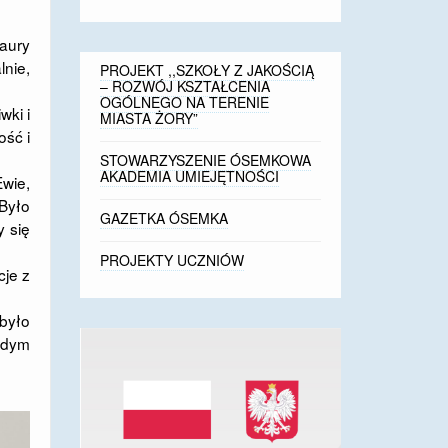
aury
lnie,
PROJEKT ,,SZKOŁY Z JAKOŚCIĄ
– ROZWÓJ KSZTAŁCENIA
OGÓLNEGO NA TERENIE
wki i
MIASTA ŻORY”
ość i
STOWARZYSZENIE ÓSEMKOWA
AKADEMIA UMIEJĘTNOŚCI
Ewie,
 Było
GAZETKA ÓSEMKA
y się
PROJEKTY UCZNIÓW
cje z
było
odym