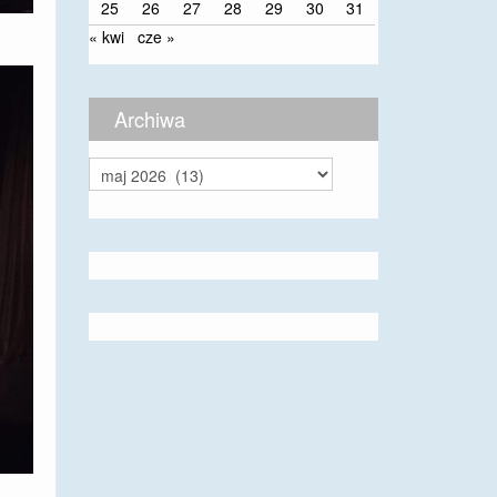
25
26
27
28
29
30
31
« kwi
cze »
Archiwa
Archiwa