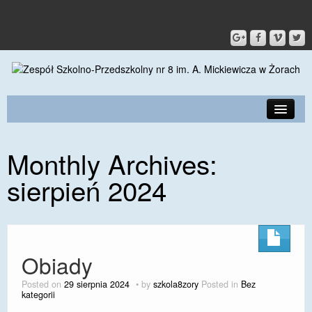
PRZEDSZKOLE
Monthly Archives:
O SZKOLE
sierpień 2024
KONTAKT
DLA RODZICÓW I UCZNIÓW
DLA PRACOWNIKÓW
Obiady
GALERIA
Posted on
29 sierpnia 2024
by
szkola8zory
Posted in
Bez
kategorii
SPORT