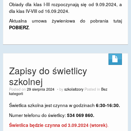
Obiady dla klas I-III rozpoczynają się od 9.09.2024, a
DOSTĘPNOŚĆ
dla klas IV-VIII od 16.09.2024.
POLITYKA PRYWATNOŚCI
Aktualna umowa żywieniowa do pobrania tutaj
.
POBIERZ
RODO
EGZAMIN ÓSMOKLASISTY
STANDARDY OCHRONY MAŁOLETNICH
PROJEKT ,,SZKOŁY Z JAKOŚCIĄ – ROZWÓJ
Zapisy do świetlicy
KSZTAŁCENIA OGÓLNEGO NA TERENIE MIASTA
szkolnej
ŻORY”
Posted on
29 sierpnia 2024
by
szkola8zory
Posted in
Bez
REKRUTACJA 2026/2027
kategorii
mLegitymacja
Świetlica szkolna jest czynna w godzinach
6:30-16:30.
Numer telefonu do świetlicy:
534 069 860.
.
Świetlica będzie czynna od 3.09.2024
(wtorek)