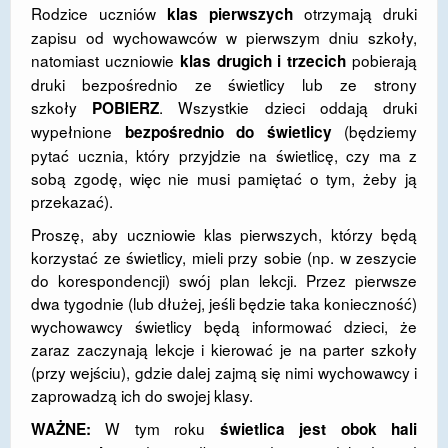
Rodzice uczniów
otrzymają druki
klas pierwszych
zapisu od wychowawców w pierwszym dniu szkoły,
natomiast uczniowie
pobierają
klas drugich i trzecich
druki bezpośrednio ze świetlicy lub ze strony
szkoły
. Wszystkie dzieci oddają druki
POBIERZ
wypełnione
(będziemy
bezpośrednio do świetlicy
pytać ucznia, który przyjdzie na świetlicę, czy ma z
sobą zgodę, więc nie musi pamiętać o tym, żeby ją
przekazać).
Proszę, aby uczniowie klas pierwszych, którzy będą
korzystać ze świetlicy, mieli przy sobie (np. w zeszycie
do korespondencji) swój plan lekcji. Przez pierwsze
dwa tygodnie (lub dłużej, jeśli będzie taka konieczność)
wychowawcy świetlicy będą informować dzieci, że
zaraz zaczynają lekcje i kierować je na parter szkoły
(przy wejściu), gdzie dalej zajmą się nimi wychowawcy i
zaprowadzą ich do swojej klasy.
W tym roku
WAŻNE:
świetlica jest obok hali