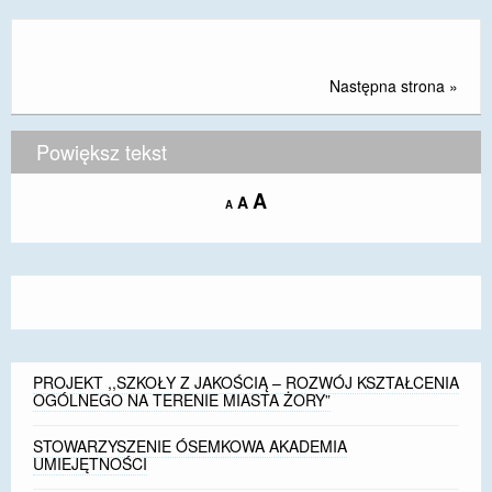
Następna strona »
Powiększ tekst
Increase
A
Reset
A
Decrease
A
font
font
font
size.
size.
size.
PROJEKT ,,SZKOŁY Z JAKOŚCIĄ – ROZWÓJ KSZTAŁCENIA
OGÓLNEGO NA TERENIE MIASTA ŻORY”
STOWARZYSZENIE ÓSEMKOWA AKADEMIA
UMIEJĘTNOŚCI