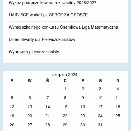
Wykaz podręczników na rok szkolny 2026/2027
I MIEJSCE w akcji pt. SERCE ZA GROSZE
Wyniki szkolnego konkursu Ósemkowa Liga Matematyczna
Dzień otwarty dla Pierwszoklasistów
Wyprawka pierwszoklasisty
sierpień 2024
P
W
Ś
C
P
S
N
1
2
3
4
5
6
7
8
9
10
11
12
13
14
15
16
17
18
19
20
21
22
23
24
25
26
27
28
29
30
31