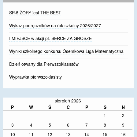
SP-8 ŻORY jest THE BEST
Wykaz podręczników na rok szkolny 2026/2027
I MIEJSCE w akcji pt. SERCE ZA GROSZE
Wyniki szkolnego konkursu Ósemkowa Liga Matematyczna
Dzień otwarty dla Pierwszoklasistów
Wyprawka pierwszoklasisty
sierpień 2026
P
W
Ś
C
P
S
N
1
2
3
4
5
6
7
8
9
10
11
12
13
14
15
16