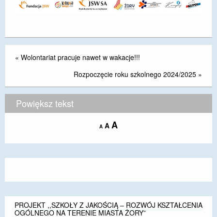
«
Wolontariat pracuje nawet w wakacje!!!
Rozpoczęcie roku szkolnego 2024/2025
»
Powiększ tekst
Increase
A
Reset
A
Decrease
A
font
font
font
size.
size.
size.
PROJEKT ,,SZKOŁY Z JAKOŚCIĄ – ROZWÓJ KSZTAŁCENIA
OGÓLNEGO NA TERENIE MIASTA ŻORY”