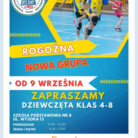
DOSTĘPNOŚĆ
POLITYKA PRYWATNOŚCI
RODO
EGZAMIN ÓSMOKLASISTY
STANDARDY OCHRONY MAŁOLETNICH
PROJEKT ,,SZKOŁY Z JAKOŚCIĄ – ROZWÓJ
KSZTAŁCENIA OGÓLNEGO NA TERENIE MIASTA
ŻORY”
REKRUTACJA 2026/2027
mLegitymacja