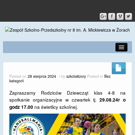
PRZEDSZKOLE
O SZKOLE
Posted on
28 sierpnia 2024
by
szkola8zory
Posted in
Bez
kategorii
KONTAKT
Zapraszamy Rodziców Dziewcząt klas 4-8 na
DLA RODZICÓW I UCZNIÓW
spotkanie organizacyjne w czwartek tj.
29.08.24r o
na świetlicy szkolnej.
godz 17.00
DLA PRACOWNIKÓW
GALERIA
SPORT