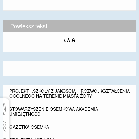
Powiększ tekst
Increase
A
Reset
A
Decrease
A
font
font
font
size.
size.
size.
PROJEKT ,,SZKOŁY Z JAKOŚCIĄ – ROZWÓJ KSZTAŁCENIA
OGÓLNEGO NA TERENIE MIASTA ŻORY”
STOWARZYSZENIE ÓSEMKOWA AKADEMIA
UMIEJĘTNOŚCI
GAZETKA ÓSEMKA