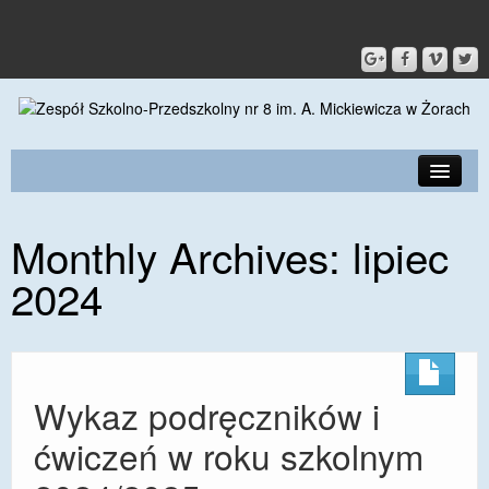
PRZEDSZKOLE
Monthly Archives:
lipiec
O SZKOLE
2024
KONTAKT
DLA RODZICÓW I UCZNIÓW
DLA PRACOWNIKÓW
Wykaz podręczników i
GALERIA
ćwiczeń w roku szkolnym
SPORT