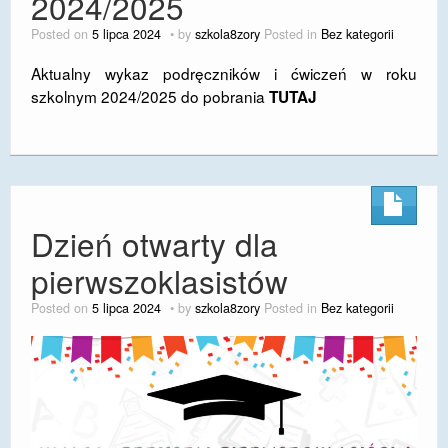
2024/2025
DOSTĘPNOŚĆ
Posted on
5 lipca 2024
by
szkola8zory
Posted in
Bez kategorii
POLITYKA PRYWATNOŚCI
Aktualny wykaz podręczników i ćwiczeń w roku
szkolnym 2024/2025 do pobrania
TUTAJ
RODO
EGZAMIN ÓSMOKLASISTY
STANDARDY OCHRONY MAŁOLETNICH
PROJEKT ,,SZKOŁY Z JAKOŚCIĄ – ROZWÓJ
Dzień otwarty dla
KSZTAŁCENIA OGÓLNEGO NA TERENIE MIASTA
ŻORY”
pierwszoklasistów
REKRUTACJA 2026/2027
Posted on
5 lipca 2024
by
szkola8zory
Posted in
Bez kategorii
mLegitymacja