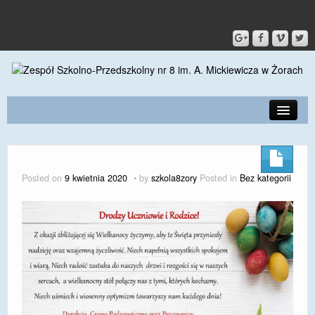
PRZEDSZKOLE
O SZKOLE
Posted on
9 kwietnia 2020
by
szkola8zory
Posted in
Bez kategorii
KONTAKT
DLA RODZICÓW I UCZNIÓW
DLA PRACOWNIKÓW
GALERIA
SPORT