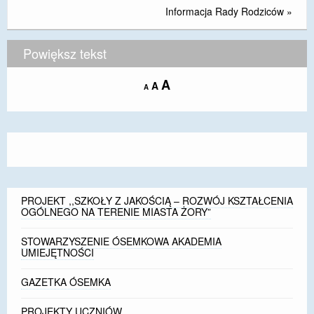
Informacja Rady Rodziców
»
DOSTĘPNOŚĆ
POLITYKA PRYWATNOŚCI
Powiększ tekst
RODO
Increase
A
Reset
A
Decrease
A
font
font
font
EGZAMIN ÓSMOKLASISTY
size.
size.
size.
STANDARDY OCHRONY MAŁOLETNICH
PROJEKT ,,SZKOŁY Z JAKOŚCIĄ – ROZWÓJ
KSZTAŁCENIA OGÓLNEGO NA TERENIE MIASTA
ŻORY”
PROJEKT ,,SZKOŁY Z JAKOŚCIĄ – ROZWÓJ KSZTAŁCENIA
OGÓLNEGO NA TERENIE MIASTA ŻORY”
REKRUTACJA 2026/2027
STOWARZYSZENIE ÓSEMKOWA AKADEMIA
mLegitymacja
UMIEJĘTNOŚCI
GAZETKA ÓSEMKA
PROJEKTY UCZNIÓW