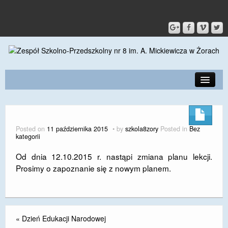
PRZEDSZKOLE
O SZKOLE
Posted on
11 października 2015
by
szkola8zory
Posted in
Bez
kategorii
KONTAKT
Od dnia 12.10.2015 r. nastąpi zmiana planu lekcji.
DLA RODZICÓW I UCZNIÓW
Prosimy o zapoznanie się z nowym planem.
DLA PRACOWNIKÓW
GALERIA
«
Dzień Edukacji Narodowej
SPORT