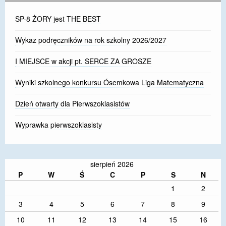
SP-8 ŻORY jest THE BEST
Wykaz podręczników na rok szkolny 2026/2027
I MIEJSCE w akcji pt. SERCE ZA GROSZE
Wyniki szkolnego konkursu Ósemkowa Liga Matematyczna
Dzień otwarty dla Pierwszoklasistów
Wyprawka pierwszoklasisty
sierpień 2026
P
W
Ś
C
P
S
N
1
2
3
4
5
6
7
8
9
10
11
12
13
14
15
16