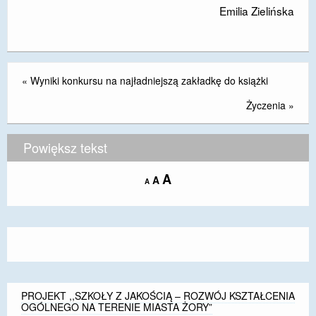
Emilia Zielińska
DOSTĘPNOŚĆ
POLITYKA PRYWATNOŚCI
RODO
«
Wyniki konkursu na najładniejszą zakładkę do książki
EGZAMIN ÓSMOKLASISTY
Życzenia
»
STANDARDY OCHRONY MAŁOLETNICH
Powiększ tekst
PROJEKT ,,SZKOŁY Z JAKOŚCIĄ – ROZWÓJ
KSZTAŁCENIA OGÓLNEGO NA TERENIE MIASTA
Increase
A
Reset
A
Decrease
A
ŻORY”
font
font
font
size.
size.
size.
REKRUTACJA 2026/2027
mLegitymacja
PROJEKT ,,SZKOŁY Z JAKOŚCIĄ – ROZWÓJ KSZTAŁCENIA
OGÓLNEGO NA TERENIE MIASTA ŻORY”