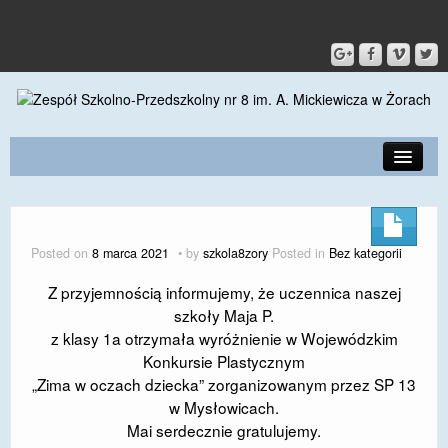
PRZEDSZKOLE
O SZKOLE
Posted on
8 marca 2021
by
szkola8zory
Posted in
Bez kategorii
KONTAKT
Z przyjemnością informujemy, że uczennica naszej
szkoły Maja P.
DLA RODZICÓW I UCZNIÓW
z klasy 1a otrzymała wyróżnienie w Wojewódzkim
DLA PRACOWNIKÓW
Konkursie Plastycznym
„Zima w oczach dziecka” zorganizowanym przez SP 13
GALERIA
w Mysłowicach.
Mai serdecznie gratulujemy.
SPORT