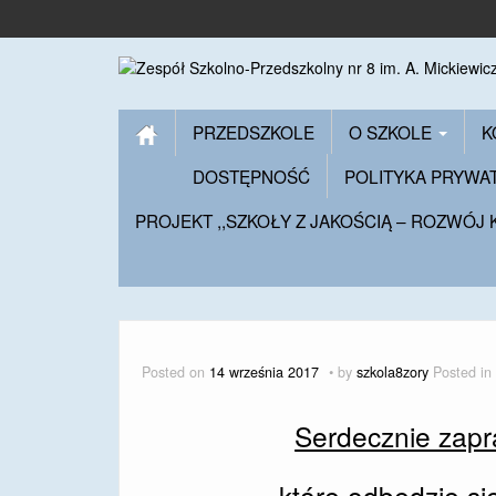
PRZEDSZKOLE
O SZKOLE
K
DOSTĘPNOŚĆ
POLITYKA PRYWA
PROJEKT ,,SZKOŁY Z JAKOŚCIĄ – ROZWÓJ
Posted on
14 września 2017
by
szkola8zory
Posted in
Serdecznie zap
które odbędzie si