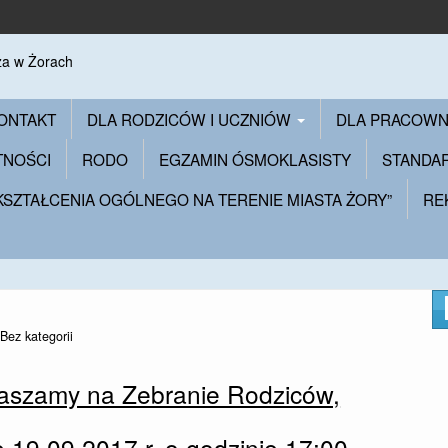
ONTAKT
DLA RODZICÓW I UCZNIÓW
DLA PRACOW
TNOŚCI
RODO
EGZAMIN ÓSMOKLASISTY
STANDA
 KSZTAŁCENIA OGÓLNEGO NA TERENIE MIASTA ŻORY”
RE
Bez kategorii
raszamy na Zebranie Rodziców,
ę 19.09.2017 r. o godzinie 17:00.