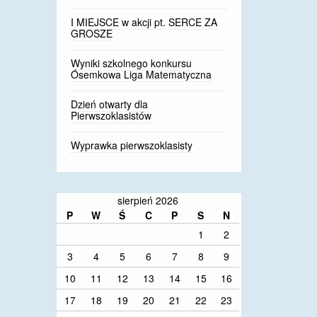
I MIEJSCE w akcji pt. SERCE ZA
GROSZE
Wyniki szkolnego konkursu
Ósemkowa Liga Matematyczna
Dzień otwarty dla
Pierwszoklasistów
Wyprawka pierwszoklasisty
sierpień 2026
P
W
Ś
C
P
S
N
1
2
3
4
5
6
7
8
9
10
11
12
13
14
15
16
17
18
19
20
21
22
23