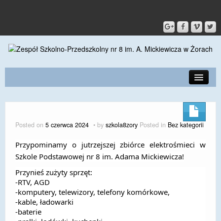
PRZEDSZKOLE
O SZKOLE
Posted on
5 czerwca 2024
by
szkola8zory
Posted in
Bez kategorii
KONTAKT
Przypominamy o jutrzejszej zbiórce elektrośmieci w
DLA RODZICÓW I UCZNIÓW
Szkole Podstawowej nr 8 im. Adama Mickiewicza!
Przynieś zużyty sprzęt:
DLA PRACOWNIKÓW
-RTV, AGD
-komputery, telewizory, telefony komórkowe,
GALERIA
-kable, ładowarki
-baterie
SPORT