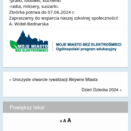
-pralki, lodówki, kuchenki
-radia, miksery, suszarki.
DOSTĘPNOŚĆ
Zbiórka potrwa do 07.06.2024 r.
Zapraszamy do wsparcia naszej szkolnej społeczności!
POLITYKA PRYWATNOŚCI
A. Wideł-Bednarska
RODO
EGZAMIN ÓSMOKLASISTY
STANDARDY OCHRONY MAŁOLETNICH
PROJEKT ,,SZKOŁY Z JAKOŚCIĄ – ROZWÓJ
KSZTAŁCENIA OGÓLNEGO NA TERENIE MIASTA
ŻORY”
«
Uroczyste otwarcie rywalizacji Aktywne Miasta
Dzień Dziecka 2024
»
REKRUTACJA 2026/2027
mLegitymacja
Powiększ tekst
Increase
A
Reset
A
Decrease
A
font
font
font