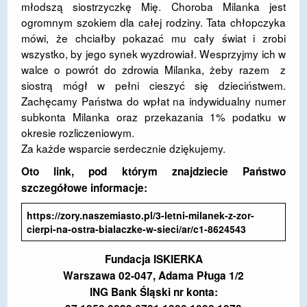
młodszą siostrzyczkę Mię. Choroba Milanka jest
ogromnym szokiem dla całej rodziny. Tata chłopczyka
mówi, że chciałby pokazać mu cały świat i zrobi
wszystko, by jego synek wyzdrowiał. Wesprzyjmy ich w
walce o powrót do zdrowia Milanka, żeby razem z
siostrą mógł w pełni cieszyć się dzieciństwem.
Zachęcamy Państwa do wpłat na indywidualny numer
subkonta Milanka oraz przekazania 1% podatku w
okresie rozliczeniowym.
Za każde wsparcie serdecznie dziękujemy.
Oto link, pod którym znajdziecie Państwo
szczegółowe informacje:
https://zory.naszemiasto.pl/3-letni-milanek-z-zor-
cierpi-na-ostra-bialaczke-w-sieci/ar/c1-8624543
Fundacja ISKIERKA
Warszawa 02-047, Adama Pługa 1/2
ING Bank Śląski nr konta: