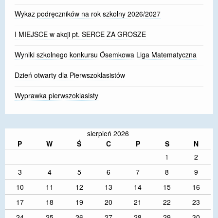
Wykaz podręczników na rok szkolny 2026/2027
I MIEJSCE w akcji pt. SERCE ZA GROSZE
Wyniki szkolnego konkursu Ósemkowa Liga Matematyczna
Dzień otwarty dla Pierwszoklasistów
Wyprawka pierwszoklasisty
sierpień 2026
P
W
Ś
C
P
S
N
1
2
3
4
5
6
7
8
9
10
11
12
13
14
15
16
17
18
19
20
21
22
23
24
25
26
27
28
29
30