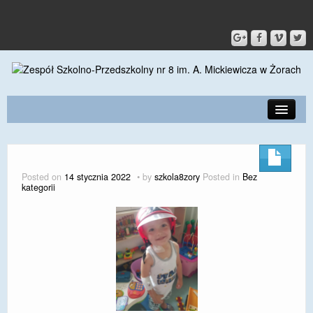
PRZEDSZKOLE
O SZKOLE
Posted on
14 stycznia 2022
by
szkola8zory
Posted in
Bez
kategorii
KONTAKT
DLA RODZICÓW I UCZNIÓW
DLA PRACOWNIKÓW
GALERIA
SPORT