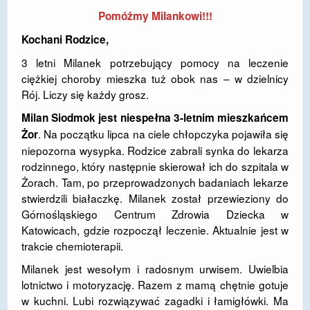
Pomóżmy Milankowi!!!
DOSTĘPNOŚĆ
Kochani Rodzice,
POLITYKA PRYWATNOŚCI
3 letni Milanek potrzebujący pomocy na leczenie
RODO
ciężkiej choroby mieszka tuż obok nas – w dzielnicy
Rój. Liczy się każdy grosz.
EGZAMIN ÓSMOKLASISTY
Milan Siodmok jest niespełna 3-letnim mieszkańcem
STANDARDY OCHRONY MAŁOLETNICH
. Na początku lipca na ciele chłopczyka pojawiła się
Żor
niepozorna wysypka. Rodzice zabrali synka do lekarza
PROJEKT ,,SZKOŁY Z JAKOŚCIĄ – ROZWÓJ
rodzinnego, który następnie skierował ich do szpitala w
KSZTAŁCENIA OGÓLNEGO NA TERENIE MIASTA
Żorach. Tam, po przeprowadzonych badaniach lekarze
ŻORY”
stwierdzili białaczkę. Milanek został przewieziony do
REKRUTACJA 2026/2027
Górnośląskiego Centrum Zdrowia Dziecka w
Katowicach, gdzie rozpoczął leczenie. Aktualnie jest w
mLegitymacja
trakcie chemioterapii.
Milanek jest wesołym i radosnym urwisem. Uwielbia
lotnictwo i motoryzację. Razem z mamą chętnie gotuje
w kuchni. Lubi rozwiązywać zagadki i łamigłówki. Ma