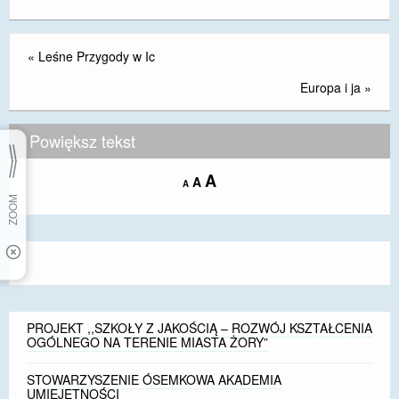
«
Leśne Przygody w Ic
Europa i ja
»
Powiększ tekst
Increase
A
Reset
A
Decrease
A
font
font
font
size.
size.
size.
PROJEKT ,,SZKOŁY Z JAKOŚCIĄ – ROZWÓJ KSZTAŁCENIA
OGÓLNEGO NA TERENIE MIASTA ŻORY”
STOWARZYSZENIE ÓSEMKOWA AKADEMIA
UMIEJĘTNOŚCI